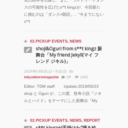
スの可能性を広げたs**t kingzが、今回新た
に挑むのは「ダンス×朗読」。“今までにない
s**t
02.PICKUP EVENTS
,
NEWS
shoji&Oguri from s**t kingz 新
舞台「My friend Jekyll(マイ フ
レンド ジキル)」
2019年6月8日(土)～9日(日)
By
tokyodancemagazine
Off
1642
Editor: TDM staff Update:2019/05/23
shoji と Oguri が、この度、怪奇小説『ジキ
ルとハイド』をテーマにした新舞台『My
02.PICKUP EVENTS
,
NEWS
,
REPORT
s**t kingzが手掛けた”踊る絵