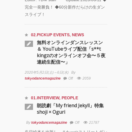
SHOW THE
完全一発勝負！ ◆60分新作だらけの生ダン
GREATEST
SHOW
スライブ！
FINAL
2DAYS
02.PICKUP EVENTS
,
NEWS
Zabu
無料オンラインダンスレッスン
＆ YouTubeライブ配信「s**t
PARCO
kingzのオンラインオフ会〜５夜
PRODUCE
連続生配信〜」
『TOKYO
GEGEGAY
2020年5月2日(土)～6日(水)
By
2025
tokyodancemagazine
Off
2059
TOUR』
01.INTERVIEW
,
PEOPLE
「GREENROOM
FESTIVAL 20th
朗読劇「My friend Jekyll」特集
Anniversary」レ
shoji × Oguri
ポート！
By
tokyodancemagazine
Off
21787
FOLLOW TDM:
先日絵本を出版し、また一つストリートダン