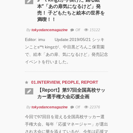
本”「あの扉気になるけど」発
売！ 子どもたちと絵本の世界を
満喫！！
By
tokyodancemagazine
Off
15122
Editor: imu Update:2019/05/21 シッキ
ンことs**t kingzが、中目黒どろんこ保育園
で、絵本「あの扉、気になるけど」発売記念
イベントを行いました。
01.INTERVIEW
,
PEOPLE
,
REPORT
【Report】第97回全国高校サッ
カー選手権大会応援企画
By
tokyodancemagazine
Off
22376
今回で97回目を迎える全国高校サッカー選
手権大会。毎年「応援マネージャー」が選出
され大会に華を添えているが、今年は応援マ