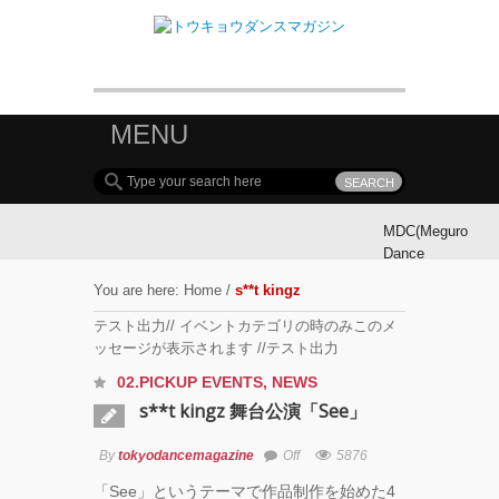
MENU
MDC(Meguro
Dance
Connection)
You are here:
Home
/
s**t kingz
参加ダンサ
ー募集！
テスト出力// イベントカテゴリの時のみこのメ
ッセージが表示されます //テスト出力
MDC(Meguro
02.PICKUP EVENTS
,
NEWS
Dance
s**t kingz 舞台公演「See」
Connection)
開催!!
By
tokyodancemagazine
Off
5876
「See」というテーマで作品制作を始めた4
YOKO