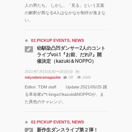
人の男たち。 しかし、「見る」という言葉
の解釈が異なる4人はなかなか制作が進まな
アオイ
い。
ヤマダ
&小栗
基裕
(s**t
02.PICKUP EVENTS
,
NEWS
kingz)
幼馴染凸凹ダンサー2人のコント
出
ライブvoi.1『お前、だれ!?』開
演！
催決定（kazuki＆NOPPO）
KAAT
神奈川
2021年7月15日(木)〜18日(日)
By
芸術劇
tokyodancemagazine
Off
2446
場『未
練の幽
Editor: TDM staff Update:2021/05/25 踊
霊と怪
る革命家s**t kingzのkazuki&NOPPOが、ま
物
た異色のチャレンジ。
―「珊
瑚」
「円山
町」
02.PICKUP EVENTS
,
NEWS
―』
新作生ダンスライブ第２弾！