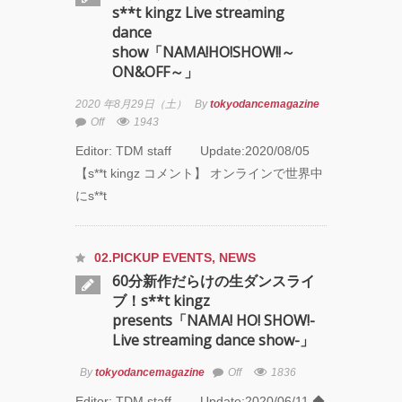
s**t kingz Live streaming
“心が動く瞬
dance
間”を集めて。
show「NAMA!HO!SHOW!!～
120人で過去最
ON&OFF～」
高に挑むダン
ス公演
2020 年8月29日（土）
By
tokyodancemagazine
『ANTENNA』
Off
1943
Produced by
Editor: TDM staff Update:2020/08/05
YOH UENO
【s**t kingz コメント】 オンラインで世界中
にs**t
梅田宏明＋
Somatic
Field
Project ダ
02.PICKUP EVENTS
,
NEWS
ンス公演
60分新作だらけの生ダンスライ
「動態 ‒
ブ！s**t kingz
sensorial」
presents「NAMA! HO! SHOW!-
Live streaming dance show-」
KADOKAWA
DREAMS
By
tokyodancemagazine
Off
1836
ONEMAN
Editor: TDM staff Update:2020/06/11 ◆