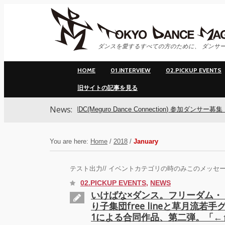
ダンスを愛するすべての方のために、 ダンサー
HOME
01.INTERVIEW
02.PICKUP EVENTS
旧サイトの記事を見る
News:
MDC(Meguro Dance Connection) 参加ダンサー募集！
You are here:
Home
/
2018
/
January
テスト出力// イベントカテゴリの時のみこのメッセー
02.PICKUP EVENTS
,
NEWS
いけばな×ダンス。フリーダム・
り子集団free lineと草月流若手
1による合同作品、第二弾。「←↑