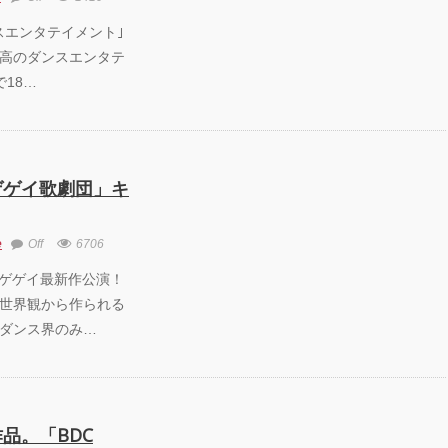
9 ｢ダンスエンタテイメント｣
高のダンスエンタテ
で18…
ゲゲイ歌劇団」キ
e
Off
6706
9 東京ゲゲゲイ最新作公演！
世界観から作られる
ダンス界のみ…
品。「BDC