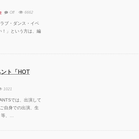
e
Off
6662
25 「クラブ・ダンス・イベ
い！」という方は、編
ント「HOT
1021
HOT PANTSでは、出演して
ご自身での出演、生
 等、…