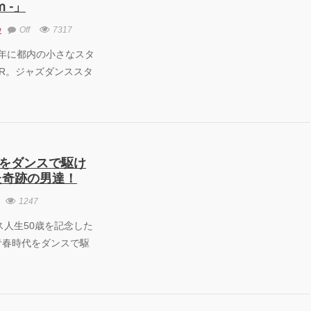
am -」
e
Off
7317
9 1984年に都内の小さなスタ
TER。ジャズダンススタ
代をダンスで駆け
た奇跡の男達！
1247
4 ダンス人生50歳を記念した
青春時代をダンスで駆