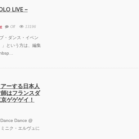
 LIVE –
ne
Off
13196
5 「クラブ・ダンス・イベン
！」という方は、編集
bsp…
ツアーする日本人
付師はフランスダ
東京ゲゲゲイ！
 Dance Dance @
るドミニク・エルヴュに