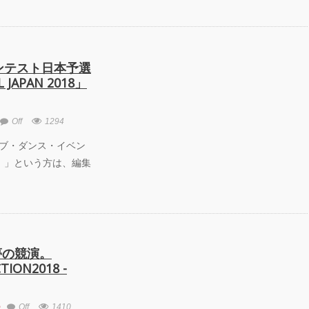
コンテスト日本予選
L JAPAN 2018」
Off
1294
2 「クラブ・ダンス・イベン
！」という方は、編集
夢の競演。
TION2018 -
e
Off
1410