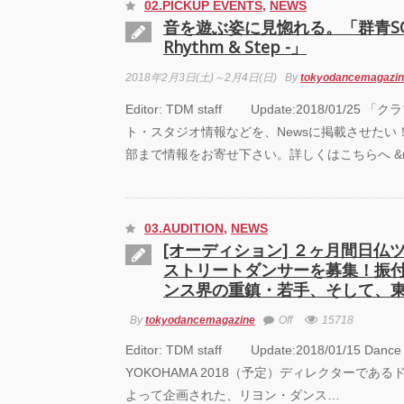
02.PICKUP EVENTS
,
NEWS
音を遊ぶ姿に見惚れる。「群青SOLO
Rhythm & Step -」
2018年2月3日(土)～2月4日(日)
By
tokyodancemagazi
Editor: TDM staff Update:2018/01/2
ト・スタジオ情報などを、Newsに掲載させたい
部まで情報をお寄せ下さい。詳しくはこちらへ &n
03.AUDITION
,
NEWS
[オーディション] ２ヶ月間日仏
ストリートダンサーを募集！振
ンス界の重鎮・若手、そして、
By
tokyodancemagazine
Off
15718
Editor: TDM staff Update:2018/01/15 Dance
YOKOHAMA 2018（予定）ディレクターであ
よって企画された、リヨン・ダンス…