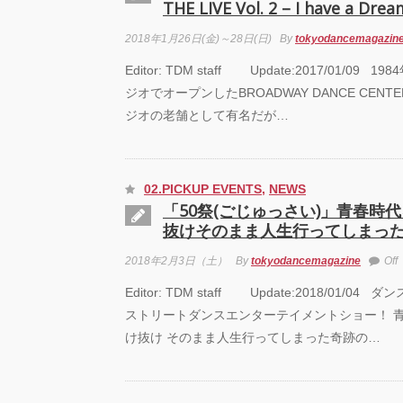
THE LIVE Vol. 2 – I have a Dre
2018年1月26日(金)～28日(日)
By
tokyodancemagazin
Editor: TDM staff Update:2017/01/0
ジオでオープンしたBROADWAY DANCE CEN
ジオの老舗として有名だが…
02.PICKUP EVENTS
,
NEWS
「50祭(ごじゅっさい)」青春時
抜けそのまま人生行ってしまっ
2018年2月3日（土）
By
tokyodancemagazine
Off
Editor: TDM staff Update:2018/01/0
ストリートダンスエンターテイメントショー！ 
け抜け そのまま人生行ってしまった奇跡の…