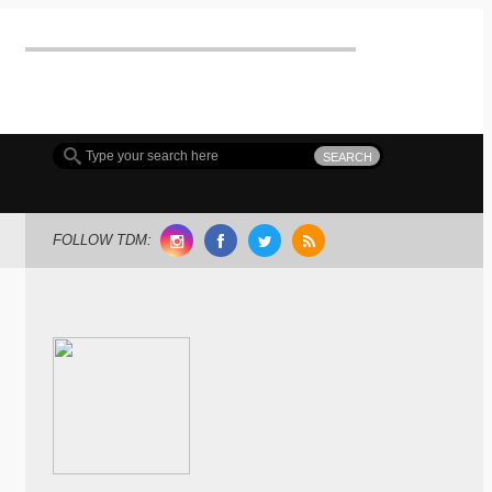
MDC(Meguro Dance Connection) 開催!!
FOLLOW TDM: