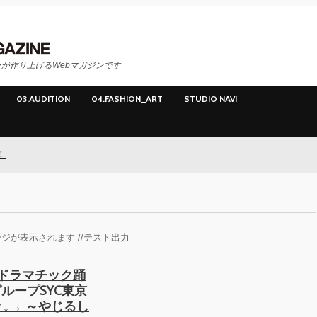
が作り上げるWebマガジンです
03.AUDITION
04.FASHION_ART
STUDIO NAVI
ジが表示されます //テスト出力
ドラマチック踊
グループSYC東京
↓→ ～やじるし