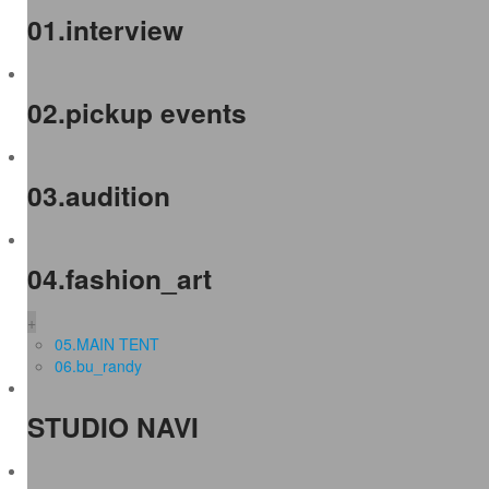
01.interview
02.pickup events
03.audition
04.fashion_art
+
05.MAIN TENT
06.bu_randy
STUDIO NAVI