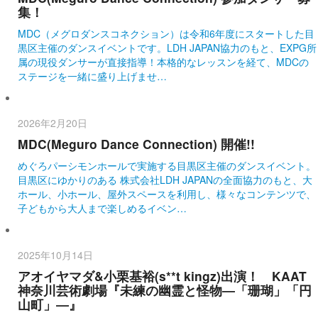
集！
MDC（メグロダンスコネクション）は令和6年度にスタートした目
黒区主催のダンスイベントです。LDH JAPAN協力のもと、EXPG所
属の現役ダンサーが直接指導！本格的なレッスンを経て、MDCの
ステージを一緒に盛り上げませ…
2026年2月20日
MDC(Meguro Dance Connection) 開催!!
めぐろパーシモンホールで実施する目黒区主催のダンスイベント。
目黒区にゆかりのある 株式会社LDH JAPANの全面協力のもと、大
ホール、小ホール、屋外スペースを利用し、様々なコンテンツで、
子どもから大人まで楽しめるイベン…
2025年10月14日
アオイヤマダ&小栗基裕(s**t kingz)出演！ KAAT
神奈川芸術劇場『未練の幽霊と怪物―「珊瑚」「円
山町」―』