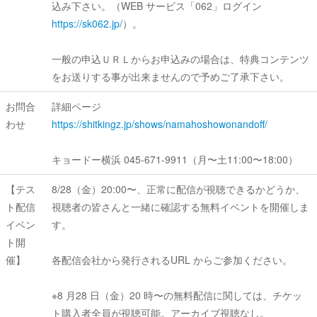
込み下さい。（WEB サービス「062」ログイン
https://sk062.jp/
）。
一般の申込ＵＲＬからお申込みの場合は、特典コンテンツ
をお送りする事が出来ませんので予めご了承下さい。
お問合
詳細ページ
わせ
https://shitkingz.jp/shows/namahoshowonandoff/
キョードー横浜 045-671-9911（月〜土11:00〜18:00）
【テス
8/28（金）20:00〜、正常に配信が視聴できるかどうか、
ト配信
視聴者の皆さんと一緒に確認する無料イベントを開催しま
イベン
す。
ト開
催】
各配信会社から発行されるURL からご参加ください。
※8 月28 日（金）20 時〜の無料配信に関しては、チケッ
ト購入者全員が視聴可能。アーカイブ視聴なし。