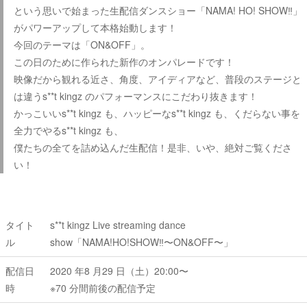
という思いで始まった生配信ダンスショー「NAMA! HO! SHOW‼」
がパワーアップして本格始動します！
今回のテーマは「ON&OFF」。
この日のために作られた新作のオンパレードです！
映像だから観れる近さ、角度、アイディアなど、普段のステージと
は違うs**t kingz のパフォーマンスにこだわり抜きます！
かっこいいs**t kingz も、ハッピーなs**t kingz も、くだらない事を
全力でやるs**t kingz も、
僕たちの全てを詰め込んだ生配信！是非、いや、絶対ご覧くださ
い！
タイト
s**t kingz Live streaming dance
ル
show「NAMA!HO!SHOW‼〜ON&OFF〜」
配信日
2020 年8 月29 日（土）20:00〜
時
※70 分間前後の配信予定