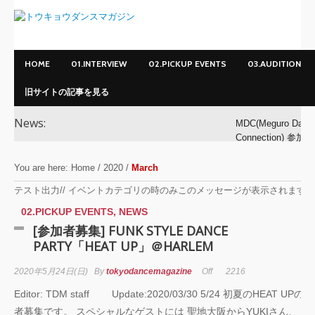
HOME
01.INTERVIEW
02.PICKUP EVENTS
03.AUDITION
旧サイトの記事を見る
News:
MDC(Meguro Danc
Connection) 参加ダ
ンサー募集！
You are here:
Home
/
2020
/
March
MDC(Meguro Danc
テスト出力// イベントカテゴリの時のみこのメッセージが表示されます /
Connection) 開催!!
02.PICKUP EVENTS
,
NEWS
[参加者募集] FUNK STYLE DANCE
YOKO
PARTY「HEAT UP」＠HARLEM
アオイヤマダ&小栗
2020年5月24日(日)
By
tokyodancemagazine
Off
2216
基裕(s**t kingz)出
Editor: TDM staff Update:2020/03/30 5/24 初夏のHEAT UPの
演！ KAAT神奈川
者募集です。 スペシャルなゲストには 聖地大阪からYUKIさん、
芸術劇場『未練の