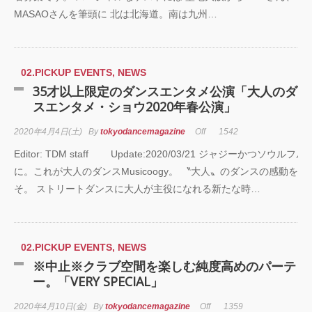
霊と怪物―「珊瑚
MASAOさんを筆頭に 北は北海道。南は九州…
「円山町」―』
“心が動く瞬間”を集
02.PICKUP EVENTS
,
NEWS
めて。120人で過去
35才以上限定のダンスエンタメ公演「大人のダン
最高に挑むダンス
演『ANTENNA』
スエンタメ・ショウ2020年春公演」
Produced by YOH
UENO
2020年4月4日(土)
By
tokyodancemagazine
Off
1542
Editor: TDM staff Update:2020/03/21 ジャジーかつソウルフル
梅田宏明＋Somatic
に。これが大人のダンスMusicoogy。 〝大人〟のダンスの感動を今
Field Project ダン
そ。 ストリートダンスに大人が主役になれる新たな時…
公演「動態 ‒
sensorial」
KADOKAWA
02.PICKUP EVENTS
,
NEWS
DREAMS ONEMA
※中止※クラブ空間を楽しむ純度高めのパーティ
SHOW THE
ー。「VERY SPECIAL」
GREATEST SHO
FINAL 2DAYS
2020年4月10日(金)
By
tokyodancemagazine
Off
1359