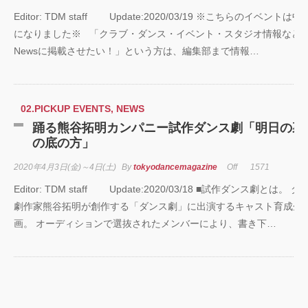
Editor: TDM staff Update:2020/03/19 ※こちらのイベントは中
Zabu
になりました※ 「クラブ・ダンス・イベント・スタジオ情報など
Newsに掲載させたい！」という方は、編集部まで情報…
PARCO PRODUCE
『TOKYO
GEGEGAY 2025
TOUR』
02.PICKUP EVENTS
,
NEWS
踊る熊谷拓明カンパニー試作ダンス劇「明日の裏
「GREENROOM
の底の方」
FESTIVAL 20th
Anniversary」レポ
2020年4月3日(金)～4日(土)
By
tokyodancemagazine
Off
1571
ート！
Editor: TDM staff Update:2020/03/18 ■試作ダンス劇とは。 ダ
劇作家熊谷拓明が創作する「ダンス劇」に出演するキャスト育成企
画。 オーディションで選抜されたメンバーにより、書き下…