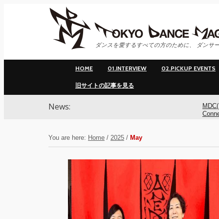
ダンスを愛するすべての方のために、 ダンサー
HOME
01.INTERVIEW
02.PICKUP EVENTS
旧サイトの記事を見る
News:
MDC(
Conn
ンサ
You are here:
Home
/
2025
/
May
MDC(
Conne
YOK
アオ
基裕(s
演！ 