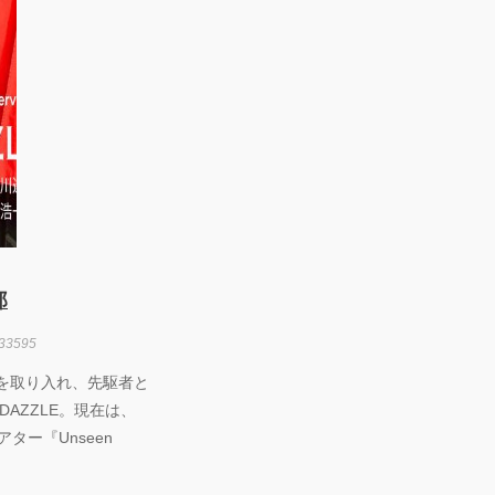
劇場『未練の幽
怪物―「珊瑚」
山町」―』
動く瞬間”を集
120人で過去
に挑むダンス公
NTENNA』
uced by YOH
O
明＋Somatic
d Project ダンス
動態 ‒
郎
rial」
33595
OKAWA
AMS ONEMAN
)を取り入れ、先駆者と
W THE
AZZLE。現在は、
ATEST SHOW
L 2DAYS
ター『Unseen