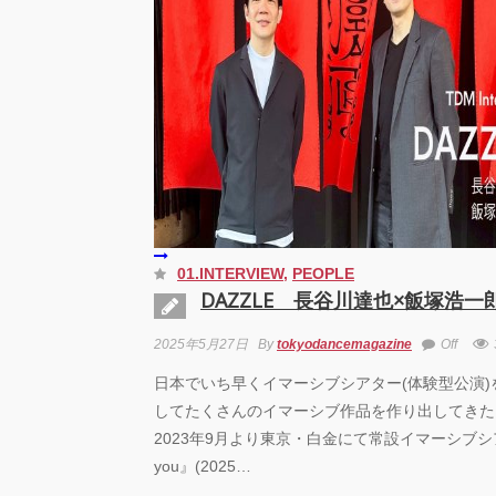
芸術
霊と
「円
“心が
めて。
最高
演『A
Prod
UEN
梅田宏
01.INTERVIEW
,
PEOPLE
Fiel
公演「
DAZZLE 長谷川達也×飯塚浩一
senso
2025年5月27日
By
tokyodancemagazine
Off
KAD
DRE
日本でいち早くイマーシブシアター(体験型公演
SHO
してたくさんのイマーシブ作品を作り出してきたD
GRE
FINA
2023年9月より東京・白金にて常設イマーシブシア
you』(2025…
Zabu