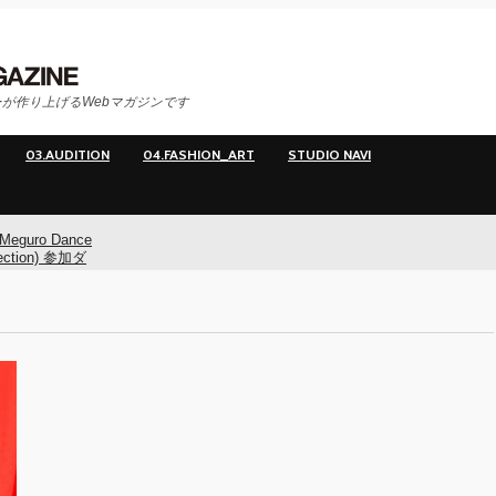
が作り上げるWebマガジンです
03.AUDITION
04.FASHION_ART
STUDIO NAVI
Meguro Dance
ection) 参加ダ
ー募集！
Meguro Dance
ction) 開催!!
O
イヤマダ&小栗
**t kingz)出
KAAT神奈川