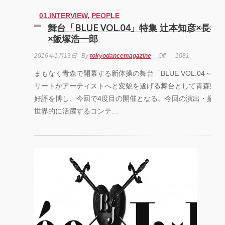
01.INTERVIEW
,
PEOPLE
舞台「BLUE VOL.04」特集 辻本知彦×長谷
×飯塚浩一郎
2016年1月13日
By
tokyodancemagazine
Off
1081
まもなく青森で開幕する新体操の舞台「BLUE VOL.04～綴
リートがアーティストへと変貌を遂げる舞台として青森県の
好評を博し、今回で4度目の開催となる。今回の演出・振付
世界的に活躍するコンテ…