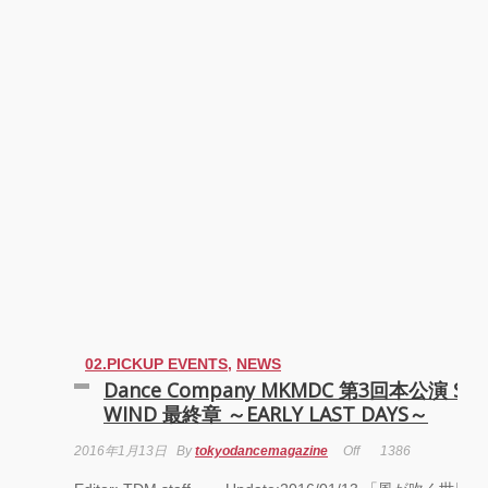
02.PICKUP EVENTS
,
NEWS
Dance Company MKMDC 第3回本公演 Sec
WIND 最終章 ～EARLY LAST DAYS～
2016年1月13日
By
tokyodancemagazine
Off
1386