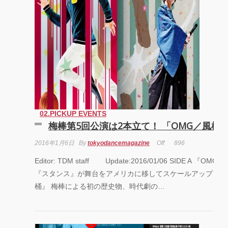
02.PICKUP EVENTS
梅棒第5回公演は2本立て！ 「OMG／風桶
2016年1月6日
By
tokyodancemagazine
Off
896
Editor: TDM staff Update:2016/01/06 SIDE A 『OM
『スタンス』が舞台をアメリカに移してスケールアップ！ SID
桶』 梅棒による初の歴史物、時代劇の…