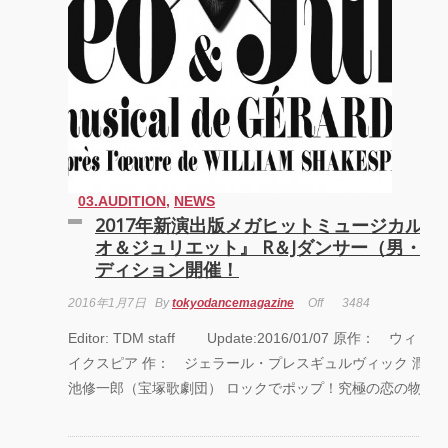
03.AUDITION
,
NEWS
2017年新演出版メガヒットミュージカル『
オ＆ジュリエット』 R＆Jダンサー（男・女
ディション開催！
2016年1月7日
By
tokyodancemagazine
Off
3484
Editor: TDM staff Update:2016/01/07 原作： ウィ
イクスピア 作： ジェラール・プレスギュルヴィック 潤色
池修一郎（宝塚歌劇団） ロックでポップ！究極の恋の物語