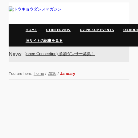
HOME
01.INTERVIEW
02.PICKUP EVENTS
03.AUD
旧サイトの記事を見る
News:
ro Dance Connection) 参加ダンサー募集！
You are here:
Home
/
2016
/
January