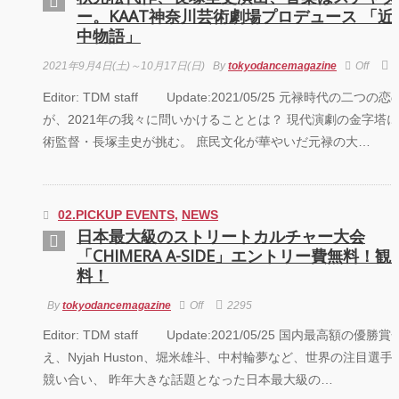
ー。KAAT神奈川芸術劇場プロデュース 「近
PARCO PRODUCE
中物語」
『TOKYO
GEGEGAY 2025
TOUR』
2021年9月4日(土)～10月17日(日)
By
tokyodancemagazine
Off
2
Editor: TDM staff Update:2021/05/25 元禄時代の二つの
「GREENROOM
が、2021年の我々に問いかけることとは？ 現代演劇の金字塔
FESTIVAL 20th
Anniversary」レポ
術監督・長塚圭史が挑む。 庶民文化が華やいだ元禄の大…
ート！
02.PICKUP EVENTS
,
NEWS
日本最大級のストリートカルチャー大会
「CHIMERA A-SIDE」エントリー費無料！観
料！
By
tokyodancemagazine
Off
2295
Editor: TDM staff Update:2021/05/25 国内最高額の優勝
え、Nyjah Huston、堀米雄斗、中村輪夢など、世界の注目選手
競い合い、 昨年大きな話題となった日本最大級の…