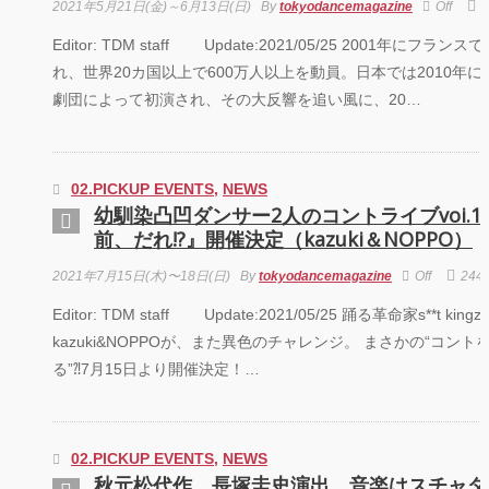
芸術劇場『未練の幽
2021年5月21日(金)～6月13日(日)
By
tokyodancemagazine
Off
2
霊と怪物―「珊瑚」
「円山町」―』
Editor: TDM staff Update:2021/05/25 2001年にフランス
れ、世界20カ国以上で600万人以上を動員。日本では2010年に
“心が動く瞬間”を集
劇団によって初演され、その大反響を追い風に、20…
めて。120人で過去
最高に挑むダンス公
演『ANTENNA』
Produced by YOH
UENO
02.PICKUP EVENTS
,
NEWS
幼馴染凸凹ダンサー2人のコントライブvoi.1
前、だれ!?』開催決定（kazuki＆NOPPO）
梅田宏明＋Somatic
Field Project ダンス
公演「動態 ‒
2021年7月15日(木)〜18日(日)
By
tokyodancemagazine
Off
244
sensorial」
Editor: TDM staff Update:2021/05/25 踊る革命家s**t kingz
kazuki&NOPPOが、また異色のチャレンジ。 まさかの“コント
KADOKAWA
DREAMS ONEMAN
る”⁈7月15日より開催決定！…
SHOW THE
GREATEST SHOW
FINAL 2DAYS
02.PICKUP EVENTS
,
NEWS
Zabu
秋元松代作、長塚圭史演出、音楽はスチャダ