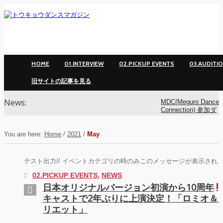
HOME
01.INTERVIEW
02.PICKUP EVENTS
03.AUDITI
旧サイトの記事を見る
News:
MDC(Meguro Dance
Connection) 参加ダ
ンサー募集！
You are here:
Home
/
2021
/
May
MDC(Meguro Dance
Connection) 開催!!
テスト出力// イベントカテゴリの時のみこのメッセージが表示されます
YOKO
02.PICKUP EVENTS
,
NEWS
日本オリジナルバージョン初演から10周年
キャストで2年ぶりに上演決定！「ロミオ＆
アオイヤマダ&小栗
基裕(s**t kingz)出
リエット」
演！ KAAT神奈川