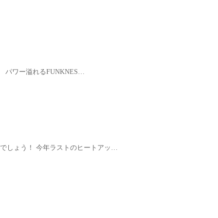
ーです。 パワー溢れるFUNKNES…
ARTYになるでしょう！ 今年ラストのヒートアッ…