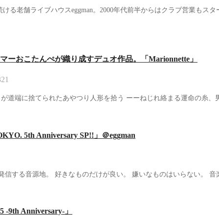
ける老舗ライブハウスeggman。2000年代前半からはクラブ営業もスタ
おこたんぺが織り成すデュオ作品。「Marionnette」
321
 ある雨の日、ひとりの男が道端に捨てられたあやつり人形を拾う ーーねじれ絡まる
h Anniversary SP!!」＠eggman
ストリートダンサーが発信する音源地。 好きなものだけが良い。 嫌いなものはいらな
 Anniversary-」