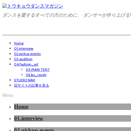
ダンスを愛するすべての方のために、 ダンサーが作り上げるW
Home
01.interview
02.pickup events
03.audition
04.fashion_art
05.MAIN TENT
06.bu_randy
STUDIO NAVI
旧サイトの記事を見る
Menu
Home
01.interview
02.pickup events