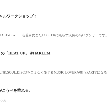
スペシャルワークショップ!!
HEAT UPに出演のTAKE-C WS !! 老若男女またLOCKERに限らず人気の高いダンサ
ストの「HEAT UP」＠HARLEM
本の各地からFUNK,SOUL,DISCOをこよなく愛するMUSIC LOVERが集うP
がこうべを垂れる』
1666