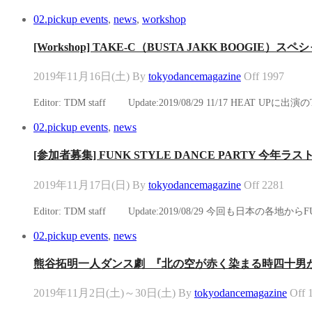
02.pickup events
,
news
,
workshop
[Workshop] TAKE-C（BUSTA JAKK BOOGIE）
2019年11月16日(土)
By
tokyodancemagazine
Off
1997
Editor: TDM staff Update:2019/08/29 11/17 
02.pickup events
,
news
[参加者募集] FUNK STYLE DANCE PARTY 今年ラ
2019年11月17日(日)
By
tokyodancemagazine
Off
2281
Editor: TDM staff Update:2019/08/29 今回も日
02.pickup events
,
news
熊谷拓明一人ダンス劇 『北の空が赤く染まる時四十男
2019年11月2日(土)～30日(土)
By
tokyodancemagazine
Off