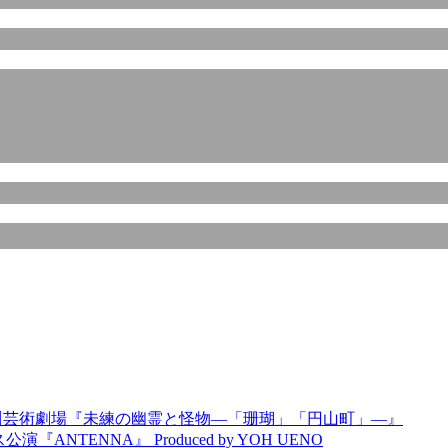
AT神奈川芸術劇場『未練の幽霊と怪物―「珊瑚」「円山町」―』
TENNA』 Produced by YOH UENO