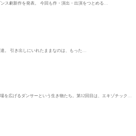
である​一人ダンス劇新作を発表。 今回も作・演出・出演をつとめる…
と描きためた絵達。 引き出しにいれたままなのは、もった…
方面で活動の場を広げるダンサーという生き物たち。第12回目は、エキゾチック…