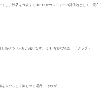
ートし、渋谷を代表するHIP HOPカルチャーの発信地として、現在、
運命の糸、男とあやつり人形が織りなす、 少し奇妙な物語。 「クラブ・…
い。 音楽を自分らしく楽しめる場所。 それがここ …