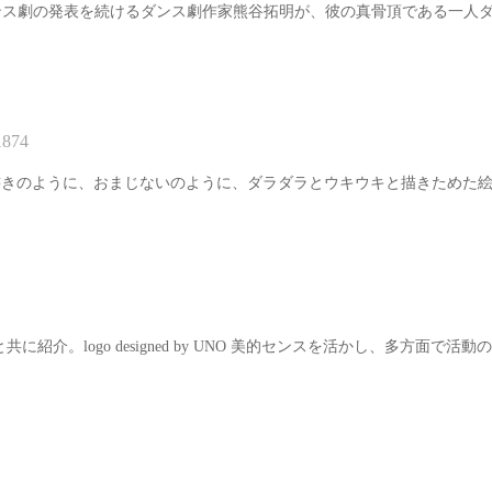
独自の表現ジャンル​ダンス劇の発表を続けるダンス劇作家​熊谷拓明​が、彼の真骨頂
1874
essage from UNO 落書きのように、おまじないのように、ダラダラとウキウキ
真と共に紹介。logo designed by UNO 美的センスを活かし、多