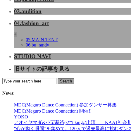
03.audition
04.fashion_art
+
05.MAIN TENT
06.bu_randy
STUDIO NAVI
旧サイトの記事を見る
News:
MDC(Meguro Dance Connection) 参加ダンサー募集！
MDC(Meguro Dance Connection) 開催!!
YOKO
アオイヤマダ&小栗基裕(s**t kingz)出演！ KA
“心が動く瞬間”を集めて。120人で過去最高に挑むダンス公演『AN