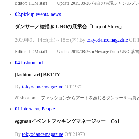
Editor: TDM staff Update:2019/08/26 
02.pickup events
,
news
ダンサー／絵描き UNOの展示会「Cup of Story」
2019年9月14日(土)～18日(木)
By
tokyodancemagazine
Off
Editor: TDM staff Update:2019/08/26 ■M
04.fashion_art
[fashion_art] BETTY
By
tokyodancemagazine
Off
1972
#fashion_art…ファッションからアートを感じるダンサーを写
01.interview
,
People
eggmanイベントブッキングマネージャー Co1
By
tokyodancemagazine
Off
21970