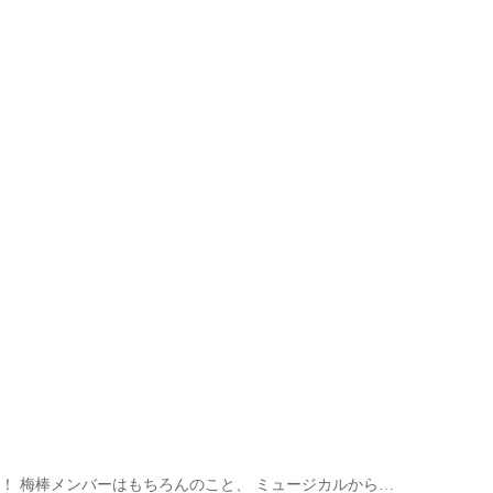
ーズ』が始動！ 梅棒メンバーはもちろんのこと、 ミュージカルから…