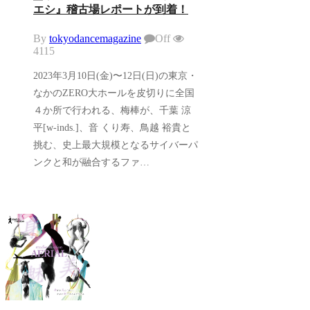
エシ』稽古場レポートが到着！
By
tokyodancemagazine
Off
4115
2023年3月10日(金)〜12日(日)の東京・
なかのZERO大ホールを皮切りに全国
４か所で行われる、梅棒が、千葉 涼
平[w-inds.]、音 くり寿、鳥越 裕貴と
挑む、史上最大規模となるサイバーパ
ンクと和が融合するファ…