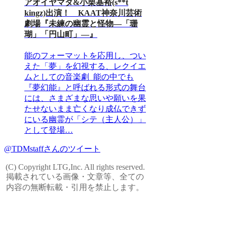
アオイヤマダ&小栗基裕(s**t
kingz)出演！ KAAT神奈川芸術
劇場『未練の幽霊と怪物―「珊
瑚」「円山町」―』
能のフォーマットを応用し、つい
えた「夢」を幻視する、レクイエ
ムとしての音楽劇 能の中でも
『夢幻能』と呼ばれる形式の舞台
には、さまざまな思いや願いを果
たせないまま亡くなり成仏できず
にいる幽霊が「シテ（主人公）」
として登場…
@TDMstaffさんのツイート
(C) Copyright LTG,Inc. All rights reserved.
掲載されている画像・文章等、全ての
内容の無断転載・引用を禁止します。