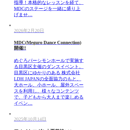
指導！本格的なレッスンを経て、
MDCのステージを一緒に盛り上
げませ…
2026年2月20日
MDC(Meguro Dance Connection)
開催!!
めぐろパーシモンホールで実施す
る目黒区主催のダンスイベント。
目黒区にゆかりのある 株式会社
LDH JAPANの全面協力のもと、
大ホール、小ホール、屋外スペー
スを利用し、様々なコンテンツ
で、子どもから大人まで楽しめる
イベン…
2025年10月14日