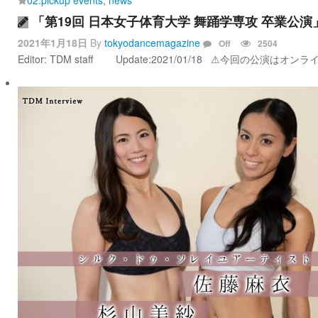
02.pickup events
,
news
「第19回 日本女子体育大学 舞踊学専攻 卒業公
2021年1月18日
By
tokyodancemagazine
Off
2504
Editor: TDM staff Update:2021/01/18 ⚠︎今回の公