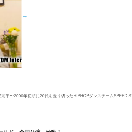
前半〜2000年初頭に20代を走り切ったHIPHOPダンスチームSPEE
ワールド」全国公演、始動！