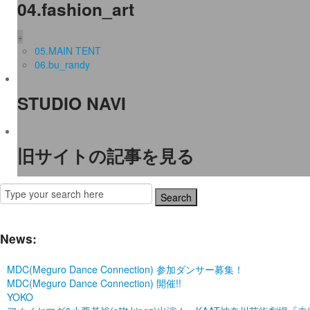
04.fashion_art
+
05.MAIN TENT
06.bu_randy
STUDIO NAVI
旧サイトの記事を見る
News:
MDC(Meguro Dance Connection) 参加ダンサー募集！
MDC(Meguro Dance Connection) 開催!!
YOKO