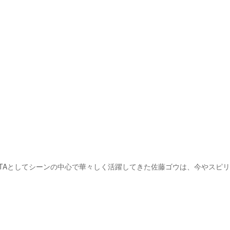
D STAとしてシーンの中心で華々しく活躍してきた佐藤ゴウは、今やスピリ