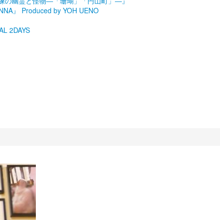
劇場『未練の幽霊と怪物―「珊瑚」「円山町」―』
roduced by YOH UENO
L 2DAYS