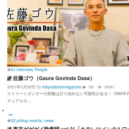
01.interview
,
People
佐藤ゴウ（Gaura Govinda Dasa）
2021年1月20日
By
tokyodancemagazine
Off
28381
ストリートダンサーの変貌は計り知れない可能性がある！ 1990年代
チュアルネ…
02.pickup events
,
news
東京ゲゲゲイ歌劇団 vol.Ⅳ「キテレツメンタル