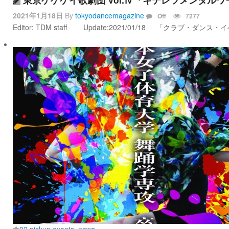
2021年1月18日
By
tokyodancemagazine
Off
7277
Editor: TDM staff Update:2021/01/18 