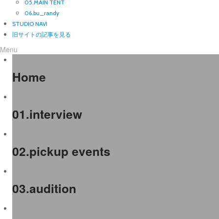
05.MAIN TENT
06.bu_randy
STUDIO NAVI
旧サイトの記事を見る
Menu
Home
01.interview
02.pickup events
03.audition