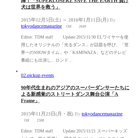
陣！「SUPERLOSERZ SAVE THE EARTH 負け
犬は世界を救う」
2015年12月5日(土) ～ 2016年1月11日(月)
By
tokyodancemagazine
Off
2649
Editor: TDM staff Update:2015/11/30 ELワイヤーを使
用したオリジナルの「光るダンス」が話題を呼び、「世
界一のSHOWタイム」や「KAMIWAZA」などのテレビ
番組にも出演し、ロンド…
02.pickup events
90年代生まれのアジアのスーパーダンサーたちに
よる新感覚のストリートダンス舞台公演「A
Frame」
2015年11月23日(月・祝)
By
tokyodancemagazine
Off
2508
Editor: TDM staff Update:2015/11/21 スーパーキッズ