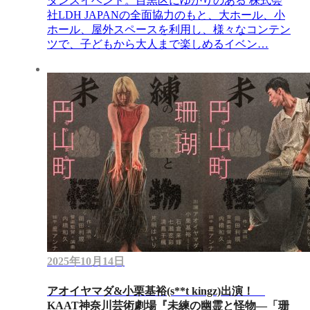
ダンスイベント。目黒区にゆかりのある 株式会
社LDH JAPANの全面協力のもと、大ホール、小
ホール、屋外スペースを利用し、様々なコンテン
ツで、子どもから大人まで楽しめるイベン…
2025年10月14日
アオイヤマダ&小栗基裕(s**t kingz)出演！
KAAT神奈川芸術劇場『未練の幽霊と怪物―「珊