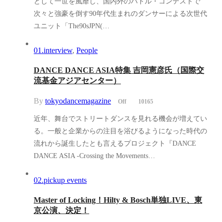
として一世を風靡し、国内外のバトル・コンテストで
次々と強豪を倒す90年代生まれのダンサーによる次世代
ユニット「The90sJPN(…
01.interview
,
People
DANCE DANCE ASIA特集 吉岡憲彦氏（国際交
流基金アジアセンター）
By
tokyodancemagazine
Off
10165
近年、舞台でストリートダンスを見れる機会が増えてい
る。一般と企業からの注目を浴びるようになった時代の
流れから誕生したとも言えるプロジェクト『DANCE
DANCE ASIA -Crossing the Movements…
02.pickup events
Master of Locking！Hilty & Bosch単独LIVE、東
京公演、決定！