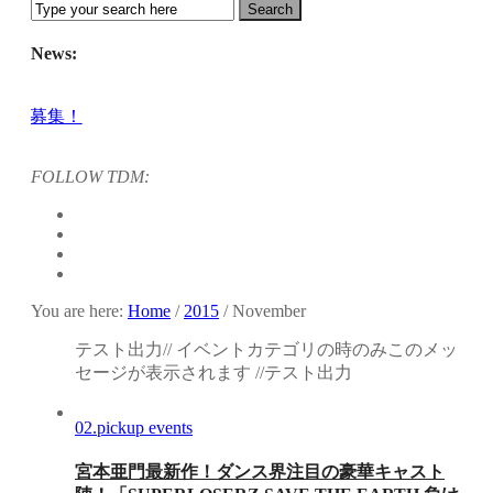
News:
集！
FOLLOW TDM:
！ KAAT神奈川芸術劇場『未練の幽霊と怪物―「珊瑚」「円山町」―
公演『ANTENNA』 Produced by YOH UENO
sensorial」
EATEST SHOW FINAL 2DAYS
TOUR』
You are here:
Home
/
2015
/
November
y」レポート！
テスト出力// イベントカテゴリの時のみこのメッ
セージが表示されます //テスト出力
02.pickup events
宮本亜門最新作！ダンス界注目の豪華キャスト