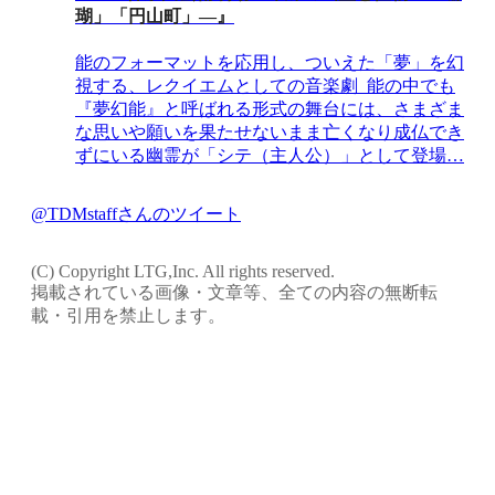
瑚」「円山町」―』
能のフォーマットを応用し、ついえた「夢」を幻
視する、レクイエムとしての音楽劇 能の中でも
『夢幻能』と呼ばれる形式の舞台には、さまざま
な思いや願いを果たせないまま亡くなり成仏でき
ずにいる幽霊が「シテ（主人公）」として登場…
@TDMstaffさんのツイート
(C) Copyright LTG,Inc. All rights reserved.
掲載されている画像・文章等、全ての内容の無断転
載・引用を禁止します。