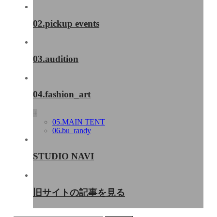
02.pickup events
03.audition
04.fashion_art
+
05.MAIN TENT
06.bu_randy
STUDIO NAVI
旧サイトの記事を見る