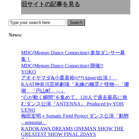
旧サイトの記事を見る
News:
MDC(Meguro Dance Connection) 参加ダンサー募
集！
MDC(Meguro Dance Connection) 開催!!
YOKO
アオイヤマダ&小栗基裕(s**t kingz)出演！
KAAT神奈川芸術劇場『未練の幽霊と怪物―「珊
瑚」「円山町」―』
“心が動く瞬間”を集めて。120人で過去最高に挑
むダンス公演『ANTENNA』 Produced by YOH
UENO
梅田宏明＋Somatic Field Project ダンス公演「動態
‒ sensorial」
KADOKAWA DREAMS ONEMAN SHOW THE
GREATEST SHOW FINAL 2DAYS