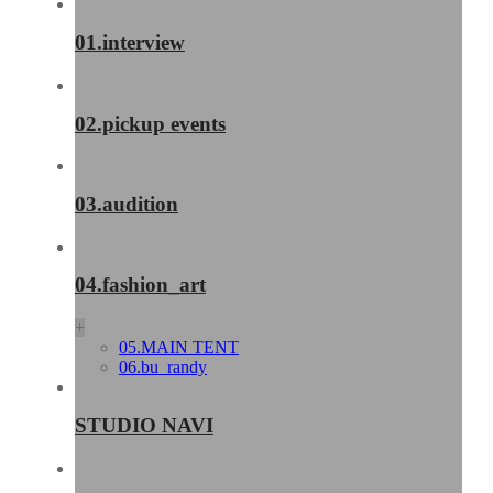
01.interview
02.pickup events
03.audition
04.fashion_art
+
05.MAIN TENT
06.bu_randy
STUDIO NAVI