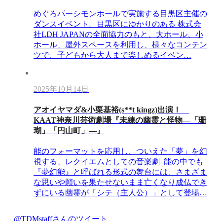
めぐろパーシモンホールで実施する目黒区主催の
ダンスイベント。目黒区にゆかりのある 株式会
社LDH JAPANの全面協力のもと、大ホール、小
ホール、屋外スペースを利用し、様々なコンテン
ツで、子どもから大人まで楽しめるイベン…
2025年10月14日
アオイヤマダ&小栗基裕(s**t kingz)出演！
KAAT神奈川芸術劇場『未練の幽霊と怪物―「珊
瑚」「円山町」―』
能のフォーマットを応用し、ついえた「夢」を幻
視する、レクイエムとしての音楽劇 能の中でも
『夢幻能』と呼ばれる形式の舞台には、さまざま
な思いや願いを果たせないまま亡くなり成仏でき
ずにいる幽霊が「シテ（主人公）」として登場…
@TDMstaffさんのツイート