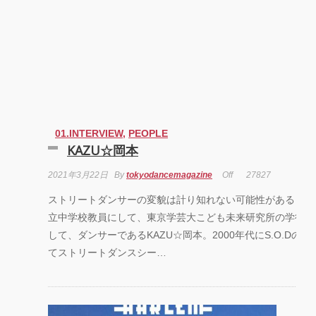
「円山町」―』
“心が動く瞬間”を
めて。120人で過
最高に挑むダンス
演『ANTENNA』
Produced by YOH
UENO
梅田宏明＋Somati
01.INTERVIEW
,
PEOPLE
Field Project ダ
KAZU☆岡本
公演「動態 ‒
sensorial」
2021年3月22日
By
tokyodancemagazine
Off
27827
ストリートダンサーの変貌は計り知れない可能性がある！東
KADOKAWA
DREAMS ONEM
立中学校教員にして、東京学芸大こども未来研究所の学術フ
SHOW THE
GREATEST SH
して、ダンサーであるKAZU☆岡本。2000年代にS.O.Dの
FINAL 2DAYS
てストリートダンスシー…
Zabu
PARCO PRODUC