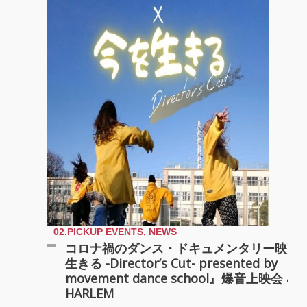
『TOKYO
GEGEGAY 2025
TOUR』
「GREENROOM
FESTIVAL 20th
Anniversary」レ
ート！
02.PICKUP EVENTS
,
NEWS
コロナ禍のダンス・ドキュメンタリー映画
生きる -Director’s Cut- presented by
movement dance school』爆音上映会 at
HARLEM