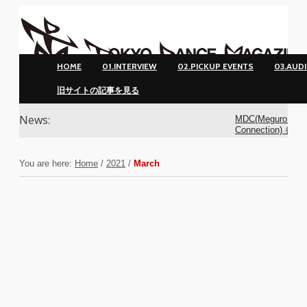
HOME
01.INTERVIEW
02.PICKUP EVENTS
03.AUD
旧サイトの記事を見る
News:
MDC(Meguro Dan
Connection) 参加
ンサー募集！
You are here:
Home
/
2021
/
March
MDC(Meguro Dan
Connection) 開催!
YOKO
アオイヤマダ&小
基裕(s**t kingz)出
演！ KAAT神奈
芸術劇場『未練の
霊と怪物―「珊瑚