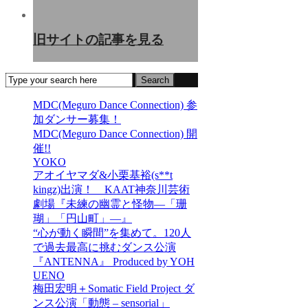
旧サイトの記事を見る
MDC(Meguro Dance Connection) 参
加ダンサー募集！
MDC(Meguro Dance Connection) 開
催!!
YOKO
アオイヤマダ&小栗基裕(s**t
kingz)出演！ KAAT神奈川芸術
劇場『未練の幽霊と怪物―「珊
瑚」「円山町」―』
“心が動く瞬間”を集めて。120人
で過去最高に挑むダンス公演
『ANTENNA』 Produced by YOH
UENO
梅田宏明＋Somatic Field Project ダ
ンス公演「動態 ‒ sensorial」