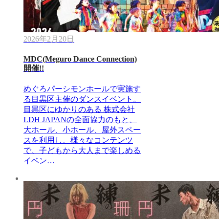
2026年2月20日
MDC(Meguro Dance Connection)
開催!!
めぐろパーシモンホールで実施す
る目黒区主催のダンスイベント。
目黒区にゆかりのある 株式会社
LDH JAPANの全面協力のもと、
大ホール、小ホール、屋外スペー
スを利用し、様々なコンテンツ
で、子どもから大人まで楽しめる
イベン…