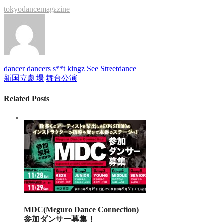
tokyodancemagazine
dancer
dancers
s**t kingz
See
Streetdance
新国立劇場
舞台公演
Related Posts
MDC(Meguro Dance Connection)
参加ダンサー募集！