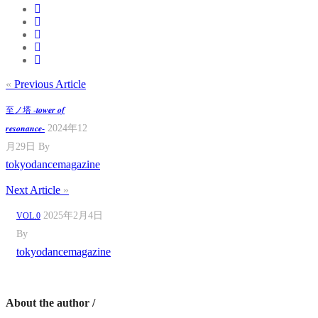
«
Previous Article
至ノ塔 -𝒕𝒐𝒘𝒆𝒓 𝒐𝒇
2024年12
𝒓𝒆𝒔𝒐𝒏𝒂𝒏𝒄𝒆-
月29日
By
tokyodancemagazine
Next Article
»
2025年2月4日
VOL.0
By
tokyodancemagazine
About the author /