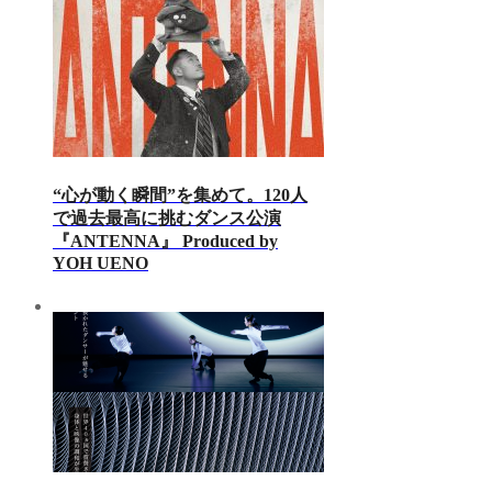
“心が動く瞬間”を集めて。120人
で過去最高に挑むダンス公演
『ANTENNA』 Produced by
YOH UENO