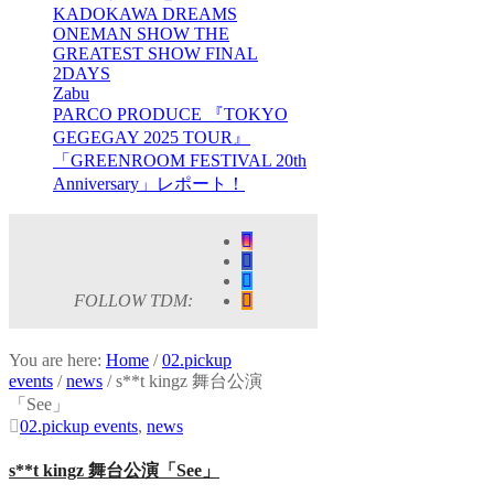
KADOKAWA DREAMS
ONEMAN SHOW THE
GREATEST SHOW FINAL
2DAYS
Zabu
PARCO PRODUCE 『TOKYO
GEGEGAY 2025 TOUR』
「GREENROOM FESTIVAL 20th
Anniversary」レポート！
FOLLOW TDM:
You are here:
Home
/
02.pickup
events
/
news
/
s**t kingz 舞台公演
「See」
02.pickup events
,
news
s**t kingz 舞台公演「See」