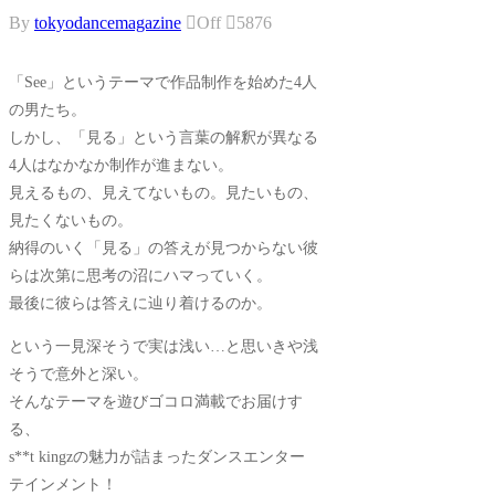
By
tokyodancemagazine
Off
5876
「See」というテーマで作品制作を始めた4人
の男たち。
しかし、「見る」という言葉の解釈が異なる
4人はなかなか制作が進まない。
見えるもの、見えてないもの。見たいもの、
見たくないもの。
納得のいく「見る」の答えが見つからない彼
らは次第に思考の沼にハマっていく。
最後に彼らは答えに辿り着けるのか。
という一見深そうで実は浅い…と思いきや浅
そうで意外と深い。
そんなテーマを遊びゴコロ満載でお届けす
る、
s**t kingzの魅力が詰まったダンスエンター
テインメント！