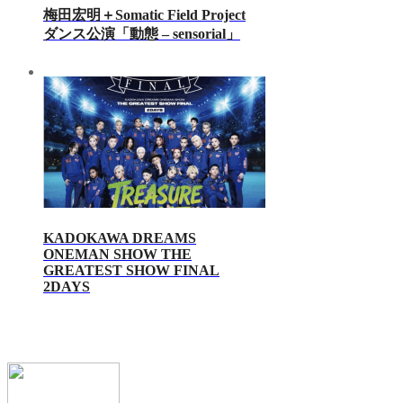
梅田宏明＋Somatic Field Project
ダンス公演「動態 ‒ sensorial」
KADOKAWA DREAMS
ONEMAN SHOW THE
GREATEST SHOW FINAL
2DAYS