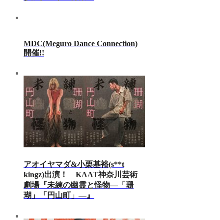
MDC(Meguro Dance Connection)
開催!!
アオイヤマダ&小栗基裕(s**t
kingz)出演！ KAAT神奈川芸術
劇場『未練の幽霊と怪物―「珊
瑚」「円山町」―』