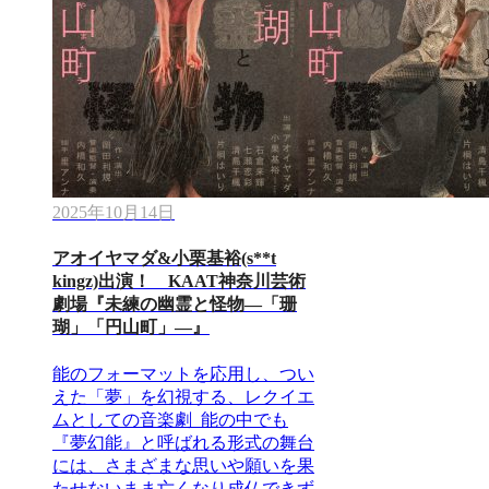
2025年10月14日
アオイヤマダ&小栗基裕(s**t
kingz)出演！ KAAT神奈川芸術
劇場『未練の幽霊と怪物―「珊
瑚」「円山町」―』
能のフォーマットを応用し、つい
えた「夢」を幻視する、レクイエ
ムとしての音楽劇 能の中でも
『夢幻能』と呼ばれる形式の舞台
には、さまざまな思いや願いを果
たせないまま亡くなり成仏できず