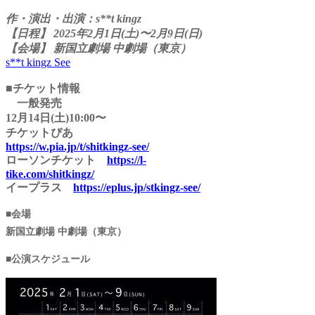
作・演出・出演：s**t kingz
【日程】 2025年2月1日(土)〜2月9日(日)
【会場】 新国立劇場 中劇場（東京）
s**t kingz See
■チケット情報
一般発売
12月14日(土)10:00〜
チケットぴあ
https://w.pia.jp/t/shitkingz-see/
ローソンチケット
https://l-
tike.com/shitkingz/
イープラス
https://eplus.jp/stkingz-see/
■会場
新国立劇場 中劇場（東京）
■公演スケジュール