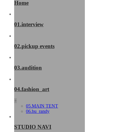
Home
01.interview
02.pickup events
03.audition
04.fashion_art
+
05.MAIN TENT
06.bu_randy
STUDIO NAVI