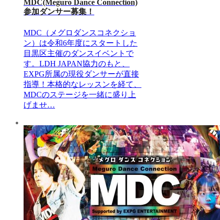
MDC(Meguro Dance Connection)
参加ダンサー募集！
MDC（メグロダンスコネクショ
ン）は令和6年度にスタートした
目黒区主催のダンスイベントで
す。LDH JAPAN協力のもと、
EXPG所属の現役ダンサーが直接
指導！本格的なレッスンを経て、
MDCのステージを一緒に盛り上
げませ…