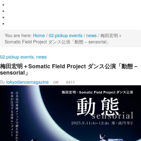
You are here:
Home
/
02.pickup events
/
news
/
梅田宏明＋
Somatic Field Project ダンス公演「動態 ‒ sensorial」
02.pickup events
,
news
梅田宏明＋Somatic Field Project ダンス公演「動態 ‒
sensorial」
By
tokyodancemagazine
Off
6411