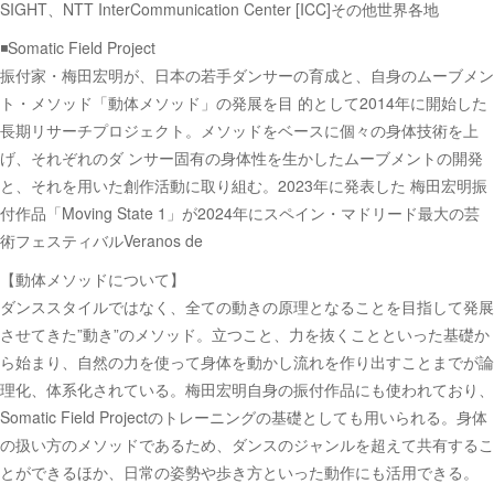
SIGHT、NTT InterCommunication Center [ICC]その他世界各地
◾️Somatic Field Project
振付家・梅田宏明が、日本の若手ダンサーの育成と、自身のムーブメン
ト・メソッド「動体メソッド」の発展を目 的として2014年に開始した
長期リサーチプロジェクト。メソッドをベースに個々の身体技術を上
げ、それぞれのダ ンサー固有の身体性を生かしたムーブメントの開発
と、それを用いた創作活動に取り組む。2023年に発表した 梅田宏明振
付作品「Moving State 1」が2024年にスペイン・マドリード最大の芸
術フェスティバルVeranos de
【動体メソッドについて】
ダンススタイルではなく、全ての動きの原理となることを目指して発展
させてきた”動き”のメソッド。立つこと、力を抜くことといった基礎か
ら始まり、自然の力を使って身体を動かし流れを作り出すことまでが論
理化、体系化されている。梅田宏明自身の振付作品にも使われており、
Somatic Field Projectのトレーニングの基礎としても用いられる。身体
の扱い方のメソッドであるため、ダンスのジャンルを超えて共有するこ
とができるほか、日常の姿勢や歩き方といった動作にも活用できる。