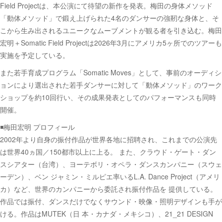
Field Projectは、本公演にて待望の新作を発表。梅田の身体メソッド
「動体メソッド」で鍛え上げられた4名のダンサーの強靭な身体と、そ
こから生み出されるユニークなムーブメントが観る者を引き込む。梅田
宏明＋Somatic Field Projectは2026年3月にアメリカ5ヶ所でのツアーも
実施を予定している。
また若手育成プログラム「Somatic Moves」として、事前のオーディシ
ョンにより選出された若手ダンサーに対して「動体メソッド」のワーク
ショップを約10回行い、その成果発表としてのパフォーマンスも同時
開催。
◾️梅田宏明 プロフィール
2002年より自身の振付作品が世界各地に招聘され、これまでの公演先
は世界40ヵ国／150都市以上に上る。 また、クラウド・ゲート・ダン
スシアター（台湾）、ヨーテボリ・オペラ・ダンスカンパニー（スウェ
ーデン）、ベン ジャミン・ミルピエ率いるL.A. Dance Project（アメリ
カ）など、世界のカンパニーから委託され振付作品を 提供している。
作品では振付、ダンスだけでなくサウンド・映像・照明デザインも手が
ける。作品はMUTEK（日 本・カナダ・メキシコ）、21_21 DESIGN