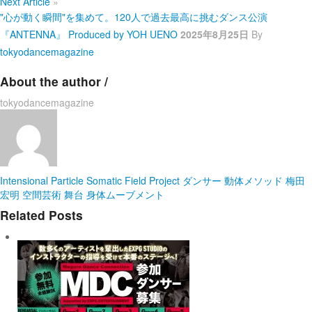
Next Article
»
"心が動く瞬間"を集めて。120人で過去最高に挑むダンス公演
『ANTENNA』 Produced by YOH UENO
2025年8月25日
By
tokyodancemagazine
About the author /
tokyodancemagazine
Intensional Particle
Somatic Field Project
ダンサー
動体メソッド
梅田
宏明
空間芸術
舞台
身体ムーブメント
Related Posts