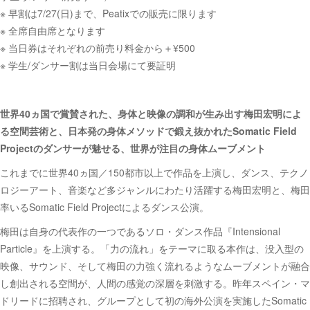
※ 早割は7/27(日)まで、Peatixでの販売に限ります
※ 全席自由席となります
※ 当日券はそれぞれの前売り料金から＋¥500
※ 学生/ダンサー割は当日会場にて要証明
世界40ヵ国で賞賛された、身体と映像の調和が生み出す梅田宏明によ
る空間芸術と、日本発の身体メソッドで鍛え抜かれたSomatic Field
Projectのダンサーが魅せる、世界が注目の身体ムーブメント
これまでに世界40ヵ国／150都市以上で作品を上演し、ダンス、テクノ
ロジーアート、音楽など多ジャンルにわたり活躍する梅田宏明と、梅田
率いるSomatic Field Projectによるダンス公演。
梅田は自身の代表作の一つであるソロ・ダンス作品『Intensional
Particle』を上演する。「力の流れ」をテーマに取る本作は、没入型の
映像、サウンド、そして梅田の力強く流れるようなムーブメントが融合
し創出される空間が、人間の感覚の深層を刺激する。昨年スペイン・マ
ドリードに招聘され、グループとして初の海外公演を実施したSomatic