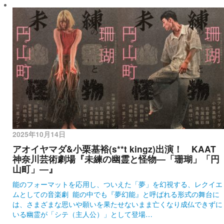
2025年10月14日
アオイヤマダ&小栗基裕(s**t kingz)出演！ KAAT
神奈川芸術劇場『未練の幽霊と怪物―「珊瑚」「円
山町」―』
能のフォーマットを応用し、ついえた「夢」を幻視する、レクイエ
ムとしての音楽劇 能の中でも『夢幻能』と呼ばれる形式の舞台に
は、さまざまな思いや願いを果たせないまま亡くなり成仏できずに
いる幽霊が「シテ（主人公）」として登場…