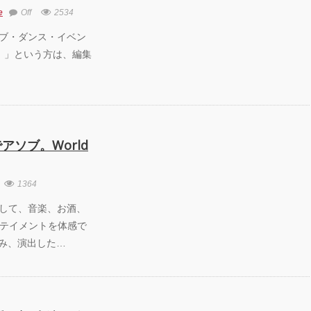
劇場『未練の幽
e
Off
2534
怪物―「珊瑚」
山町」―』
0 「クラブ・ダンス・イベン
！」という方は、編集
動く瞬間”を集
120人で過去
に挑むダンス公
NTENNA』
uced by YOH
O
ソブ。World
明＋Somatic
d Project ダンス
動態 ‒
1364
rial」
2 一夜にして、音楽、お酒、
テイメントを体感で
OKAWA
AMS ONEMAN
組み、演出した…
W THE
ATEST SHOW
L 2DAYS