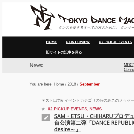
ダンスを愛するすべての方のために、 ダンサー
HOME
01.INTERVIEW
02.PICKUP EVENTS
旧サイトの記事を見る
News:
MDC(
Conn
ンサ
You are here:
Home
/
2018
/
September
MDC(
Conne
テスト出力// イベントカテゴリの時のみこのメッセー
YOK
02.PICKUP EVENTS
,
NEWS
SAM・ETSU・CHIHARUプロ
台公演第二弾「DANCE REPUBLIC 
アオ
基裕(s
desire～」
演！ 