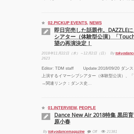
02.PICKUP EVENTS
,
NEWS
即日完売した話題作。DAZZLE
シアター（体験型公演）「Touch t
望の再演決定！
2018年11月22日（木）～12月2日（日）
By
tokyodanc
2623
Editor: TDM staff Update:2018/09/20
上演するイマーシブシアター（体験型公演）、「Touc
→関連リンク：ダンス史…
01.INTERVIEW
,
PEOPLE
Dance New Air 2018特集 
原小春
By
tokyodancemagazine
Off
21381