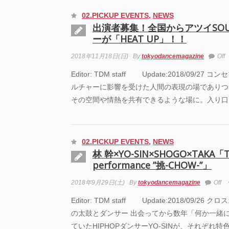
02.PICKUP EVENTS
,
NEWS
出演者募集！全国からアツイSO
ーが「HEAT UP」！！
2018年11月18日(日)
By
tokyodancemagazine
Off
Editor: TDM staff Update:2018/09/2
ルチャーに影響を受けた人間の表現の場でありつ
その空間や情熱を共有できるような場に。入り口
02.PICKUP EVENTS
,
NEWS
林 幹×YO-SIN×SHOGO×TAKA「T
performance ”挑-CHOW-”」
2018年9月29日(土)
By
tokyodancemagazine
Off
Editor: TDM staff Update:2018/09/2
の太鼓とダンサー 出会ってから数年「何か一緒
ていたHIPHOPダンサーYO-SINが、それぞれ特