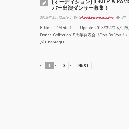
[オーディション] JONTE’ & R
バー出演ダンサー募集！
2018年 10月2日(火)
By
tokyodancemagazine
Off
Editor: TDM staff Update:2018/09/20
Dance Collection15周年発表会《Don Ba V
が Choreogra…
1
2
NEXT