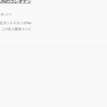
AMONのコレオナン
2573
 女性限定ダンススタジオRei
on！》 この史上最強コンビ