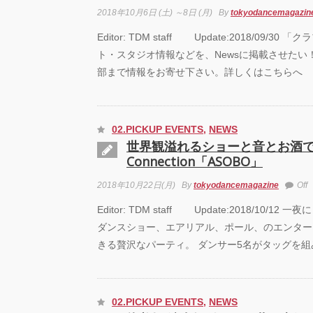
芸術
2018年10月6日 (土) ～8日 (月)
By
tokyodancemagazin
霊と
「円
Editor: TDM staff Update:2018/09/3
ト・スタジオ情報などを、Newsに掲載させたい
“心が
部まで情報をお寄せ下さい。詳しくはこちらへ
めて。
最高
演『A
Prod
UEN
02.PICKUP EVENTS
,
NEWS
世界観溢れるショーと音とお酒でア
Connection「ASOBO」
梅田宏
Fiel
公演「
2018年10月22日(月)
By
tokyodancemagazine
Off
senso
Editor: TDM staff Update:2018/10/1
ダンスショー、エアリアル、ポール、のエンター
KAD
DRE
きる贅沢なパーティ。 ダンサー5名がタッグを
SHO
GRE
FINA
02.PICKUP EVENTS
,
NEWS
Zabu