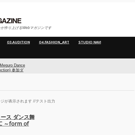
が作り上げるWebマガジンです
03.AUDITION
04.FASHION_ART
STUDIO NAVI
Meguro Dance
ection) 参加ダ
ー募集！
Meguro Dance
ction) 開催!!
ジが表示されます //テスト出力
O
デュース ダンス舞
～form of
イヤマダ&小栗
**t kingz)出
KAAT神奈川