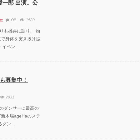
愛一郎 出演。公
CO PRODUCE
KYO
ne
GAY 2025
Off
1580
R』
0 言葉よりも雄弁に語り、 物
速で身体を突き抜け拡
EENROOM
IVAL 20th
・イベン…
versary」レポ
！
者も募集中！
2031
6 「全てのダンサーに最高の
新木場ageHaのステ
るダン…