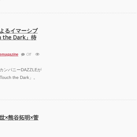
によるイマーシブ
he Dark」待
emagazine
Off
 ダンスカンパニーDAZZLEが
h the Dark」。
黒田育世×熊谷拓明×菅