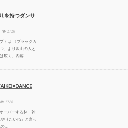
ULを持つダンサ
1718
7 コンセプトは 《ブラックカ
つ、より沢山の人と
は広く、内容…
AIKO×DANCE
1728
6 クロスオーバーする林 幹
にやりたいね」と言っ
色の…