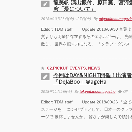
龍美帆 演出振付、原田薫、宮河
演「愛について」
PAR
『TO
2018年10月26日(金)～27日(土)
By
tokyodancemagazi
GEGE
TOU
Editor: TDM staff Update:2018/09/3
質よりも明瞭に存在するそのエネルギーは、 光
「GR
FEST
散し、 世界を癒す力になる。 「クラブ・ダンス
Anni
ート
02.PICKUP EVENTS
,
NEWS
今回はDAY&NIGHT開催！出演
「DeJaBoo」＠ageHa
2018年11月9日(金)
By
tokyodancemagazine
Off
Editor: TDM staff Update:2018/09/2
ステージを」 コンセプトとして、日本一のクラブ
ージで 披露しませんか。 皆さまが楽しんで頂け