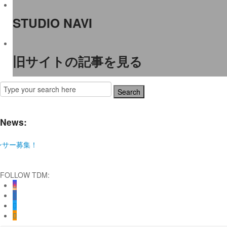
STUDIO NAVI
旧サイトの記事を見る
News:
集！
KAAT神奈川芸術劇場『未練の幽霊と怪物―「珊瑚」「円山町」―』
FOLLOW TDM:
『ANTENNA』 Produced by YOH UENO
sensorial」
EST SHOW FINAL 2DAYS
UR』