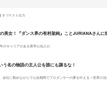
す //テスト出力
の美女！『ダンス界の有村架純』ことJURIANAさんに
ーとして20年のキャリアがある黄帝心仙人が、
いう名の物語の主人公を誰にも譲るな！
1回2時間のレッスンで、会社に勤めながらでも短期間でプロダンサーの夢を叶える！世界