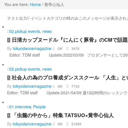
You are here:
Home
/
黄帝心仙人
レポート！
テスト出力// イベントカテゴリの時のみこのメッセージが表示されま
02.pickup events
,
news
日清カップヌードル『にんにく豚骨』のCMで話題
By
tokyodancemagazine
Off
3470
Editor: TDM staff Update:2022/03/09 プロダンサ
02.pickup events
,
news
社会人の為のプロ養成ダンススクール 「人生」と
By
tokyodancemagazine
Off
7743
Editor: TDM staff Update:2021/04/09 週
01.interview
,
People
「虫籠の中から」特集 TATSUO×黄帝心仙人
By
tokyodancemagazine
Off
21995