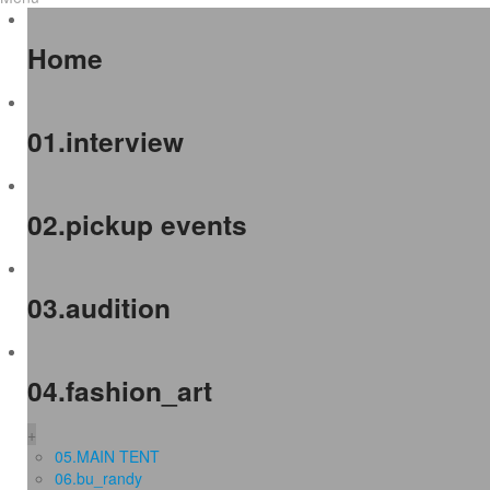
Home
01.interview
02.pickup events
03.audition
04.fashion_art
+
05.MAIN TENT
06.bu_randy