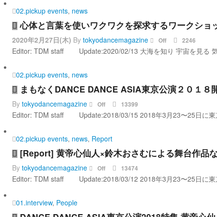
02.pickup events
,
news
心体と言葉を使いワクワクを探求するワークショッ
2020年2月27日(木)
By
tokyodancemagazine
Off
2246
Editor: TDM staff Update:2020/02/13 大海を知り 宇宙
02.pickup events
,
news
まもなくDANCE DANCE ASIA東京公演２０
By
tokyodancemagazine
Off
13399
Editor: TDM staff Update:2018/03/15 2018年3月
02.pickup events
,
news
,
Report
[Report] 黄帝心仙人×鈴木おさむによる舞台作品
By
tokyodancemagazine
Off
13474
Editor: TDM staff Update:2018/03/12 2018年3月
01.interview
,
People
DANCE DANCE ASIA東京公演2018特集 黄帝心仙