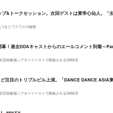
プ&トークセッション。 次回ゲストは黄帝心仙人。「虫
を見る 気づきとワクワクの秘密
１８開幕！過去DDAキャストからのエールコメント到着～Par
23〜25日に東京芸術劇場シアターイーストで開催されるDANCE
など注目のトリプルビル上演。「DANCE DANCE AS
23〜25日に東京芸術劇場シアターイーストで開催されるDANCE
人×MIKEY