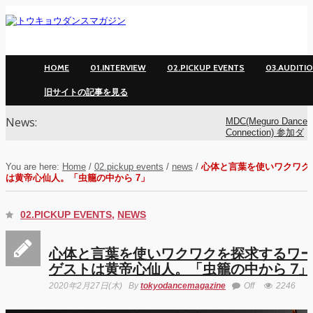
HOME
01.INTERVIEW
02.PICKUP EVENTS
03.AUDITI
旧サイトの記事を見る
News:
MDC(Meguro Dance
Connection) 参加ダ
ンサー募集！
You are here:
Home
/
02.pickup events
/
news
/
心体と言葉を使いワクワク
は黄帝心仙人。「虫籠の中から 7」
MDC(Meguro Dance
Connection) 開催!!
02.PICKUP EVENTS
,
NEWS
YOKO
心体と言葉を使いワクワクを探求するワー
アオイヤマダ&小栗
ゲストは黄帝心仙人。「虫籠の中から 7」
基裕(s**t kingz)出
演！ KAAT神奈川
2020年2月27日(木)
By
tokyodancemagazine
Off
2246
芸術劇場『未練の幽
霊と怪物―「珊瑚」