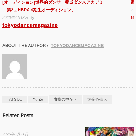
[オーディション]世界的ダンサー養成ダンスアカデミー
野
「第2回HBDA 4期生オーディション」
20
t
By
2020年2月13日
tokyodancemagazine
ABOUT THE AUTHOR /
TOKYODANCEMAGAZINE
TATSUO
Yu-Zo
虫籠の中から
黄帝心仙人
Related Posts
2026年5月21日