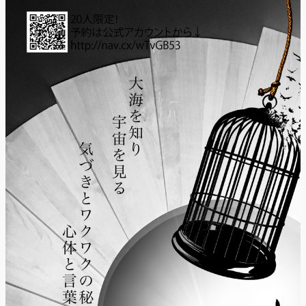
「円山町」―』
“心が動く瞬間”を集
めて。120人で過去
最高に挑むダンス公
演『ANTENNA』
Produced by YOH
UENO
梅田宏明＋Somatic
Field Project ダンス
公演「動態 ‒
sensorial」
KADOKAWA
DREAMS ONEMAN
SHOW THE
GREATEST SHOW
FINAL 2DAYS
Zabu
PARCO PRODUCE