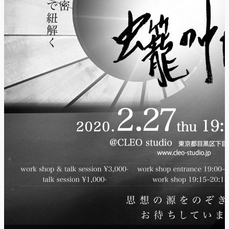
『TOKYO
GEGEGAY 2025
TOUR』
「GREENROOM
FESTIVAL 20th
Anniversary」レポ
ート！