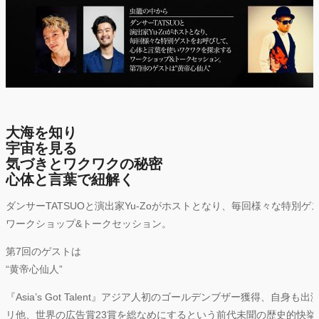
大海を知り
宇宙を見る
気づきとワクワクの秘密
心体と言葉で紐解く
ダンサーTATSUOと演出家Yu-Zoがホストとなり、毎回様々な特
ワークショップ&トークセッション。
第7回のゲストは
“黄帝心仙人”
『Asia’s Got Talent』アジア人初のゴールデンブザー獲得、
リ他、世界の広告賞23賞を総なめにするという前代未聞の歴史的快挙を成し