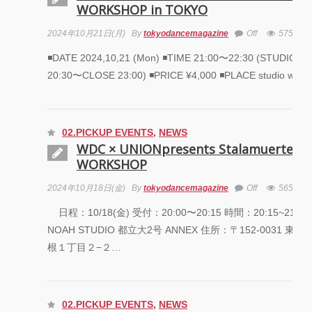
WORKSHOP in TOKYO
2024年10月21日(月)
By
tokyodancemagazine
Off
5757
◾️DATE 2024,10,21 (Mon) ◾️TIME 21:00〜22:30 (STUDIO O
20:30〜CLOSE 23:00) ◾️PRICE ¥4,000 ◾️PLACE studio worc
02.PICKUP EVENTS
,
NEWS
WDC × UNIONpresents Stalamuerte SP
WORKSHOP
2024年10月18日(金)
By
tokyodancemagazine
Off
5652
日程：10/18(金) 受付：20:00〜20:15 時間：20:15~21:4
NOAH STUDIO 都立大2号 ANNEX 住所：〒152-0031 東
根１丁目２−２…
02.PICKUP EVENTS
,
NEWS