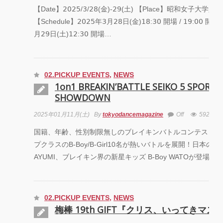
【Date】𝟤𝟢𝟤𝟧/𝟥/𝟤𝟪(金)-𝟤𝟫(土) 【Place】昭和女子大
【Schedule】𝟤𝟢𝟤𝟧年𝟥月𝟤𝟪日(金)𝟣𝟪:𝟥𝟢 開場 / 𝟣𝟫:𝟢𝟢 開演, 
月𝟤𝟫日(土)𝟣𝟤:𝟥𝟢 開場…
02.PICKUP EVENTS
,
NEWS
1on1 BREAKIN’BATTLE SEIKO 5 SPORTS
SHOWDOWN
2025年01月11月(土)
By
tokyodancemagazine
Off
5923
国籍、年齢、性別制限無しのブレイキンバトルコンテスト！
プクラスのB-Boy/B-Girl10名が熱いバトルを展開！日本のエース
AYUMI、ブレイキン界の新星キッズ B-Boy WATOが登場！ 
02.PICKUP EVENTS
,
NEWS
梅棒 19th GIFT『クリス、いってきマス!!