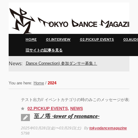
HOME
01.INTERVIEW
02.PICKUP EVENTS
03.AUD
旧サイトの記事を見る
News:
uro Dance Connection) 参加ダンサー募集！
You are here:
Home
/
2024
テスト出力// イベントカテゴリの時のみこのメッセージが表示され
02.PICKUP EVENTS
,
NEWS
至ノ塔 -𝒕𝒐𝒘𝒆𝒓 𝒐𝒇 𝒓𝒆𝒔𝒐𝒏𝒂𝒏𝒄𝒆-
2025年03月28日(金)〜03月29日(土)
By
tokyodancemagazine
Of
5798