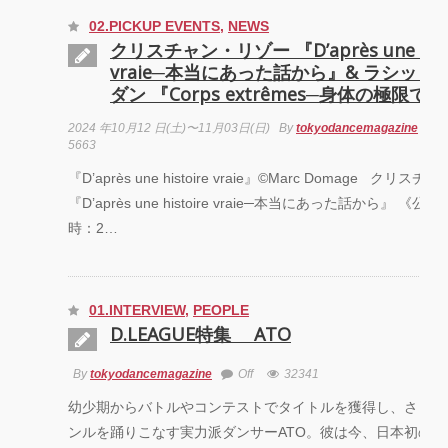
02.PICKUP EVENTS
,
NEWS
クリスチャン・リゾー 『D’après une hist
vraie─本当にあった話から』& ラシッド
ダン 『Corps extrêmes─身体の極限で
2024 年10月12 日(土)〜11月03日(日)
By
tokyodancemagazine
5663
『D’après une histoire vraie』©Marc Domage クリ
『D’après une histoire vraie─本当にあった話から』 《公
時：2…
01.INTERVIEW
,
PEOPLE
D.LEAGUE特集 ATO
By
tokyodancemagazine
Off
32341
幼少期からバトルやコンテストでタイトルを獲得し、さまざ
ンルを踊りこなす実力派ダンサーATO。彼は今、日本初のダ