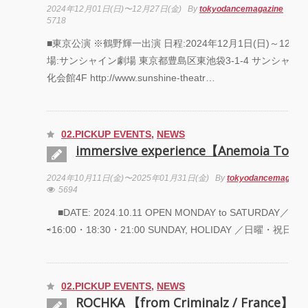
2024年12月01日(日)〜12月27日(金)
By
tokyodancemagazine
Of
5718
■東京公演 ※鶴野輝一出演 日程:2024年12月1日(日)～12月15
場:サンシャイン劇場 東京都豊島区東池袋3-1-4 サンシャイ
化会館4F http://www.sunshine-theatr…
02.PICKUP EVENTS
,
NEWS
immersive experience【Anemoia Toky
2024年10月11日(金)〜2025年01月31日(金)
By
tokyodancemagazin
5694
■DATE: 2024.10.11 OPEN MONDAY to SATURDAY／
⇨16:00・18:30・21:00 SUNDAY, HOLIDAY ／日曜・祝日⇨1
02.PICKUP EVENTS
,
NEWS
ROCHKA 【from Criminalz / France】 S