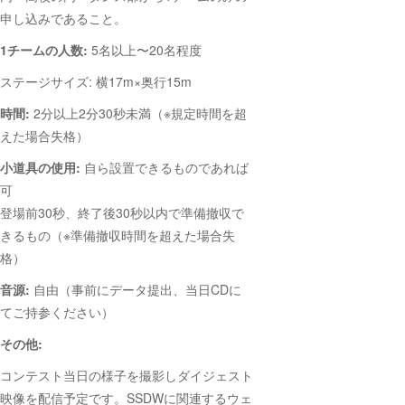
申し込みであること。
1チームの人数:
5名以上〜20名程度
ステージサイズ: 横17m×奥行15m
時間:
2分以上2分30秒未満（※規定時間を超
えた場合失格）
小道具の使用:
自ら設置できるものであれば
可
登場前30秒、終了後30秒以内で準備撤収で
きるもの（※準備撤収時間を超えた場合失
格）
音源:
自由（事前にデータ提出、当日CDに
てご持参ください）
その他:
コンテスト当日の様子を撮影しダイジェスト
映像を配信予定です。SSDWに関連するウェ