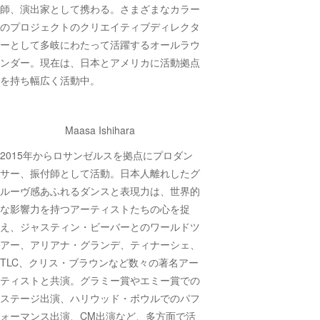
師、演出家として携わる。さまざまなカラー
のプロジェクトのクリエイティブディレクタ
ーとして多岐にわたって活躍するオールラウ
ンダー。現在は、日本とアメリカに活動拠点
を持ち幅広く活動中。
Maasa Ishihara
2015年からロサンゼルスを拠点にプロダン
サー、振付師として活動。日本人離れしたグ
ルーヴ感あふれるダンスと表現力は、世界的
な影響力を持つアーティストたちの心を捉
え、ジャスティン・ビーバーとのワールドツ
アー、アリアナ・グランデ、ティナーシェ、
TLC、クリス・ブラウンなど数々の著名アー
ティストと共演。グラミー賞やエミー賞での
ステージ出演、ハリウッド・ボウルでのパフ
ォーマンス出演、CM出演など、多方面で活