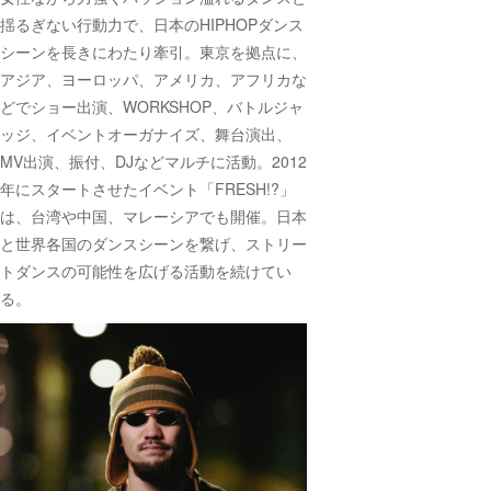
揺るぎない行動力で、日本のHIPHOPダンス
シーンを長きにわたり牽引。東京を拠点に、
アジア、ヨーロッパ、アメリカ、アフリカな
どでショー出演、WORKSHOP、バトルジャ
ッジ、イベントオーガナイズ、舞台演出、
MV出演、振付、DJなどマルチに活動。2012
年にスタートさせたイベント「FRESH!?」
は、台湾や中国、マレーシアでも開催。日本
と世界各国のダンスシーンを繋げ、ストリー
トダンスの可能性を広げる活動を続けてい
る。