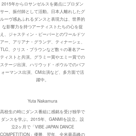
2015年からロサンゼルスを拠点にプロダン
サー、振付師として活動。日本人離れしたグ
ルーヴ感あふれるダンスと表現力は、世界的
な影響力を持つアーティストたちの心を捉
え、ジャスティン・ビーバーとのワールドツ
アー、アリアナ・グランデ、ティナーシェ、
TLC、クリス・ブラウンなど数々の著名アー
ティストと共演。グラミー賞やエミー賞での
ステージ出演、ハリウッド・ボウルでのパフ
ォーマンス出演、CM出演など、多方面で活
躍中。
Yuta Nakamura
高校生の時にダンス番組に感銘を受け独学で
ダンスを学ぶ。2015年、GANMIを設立。設
立2ヶ月で「VIBE JAPAN DANCE
COMPETITION」優勝、翌年、全米最高峰の