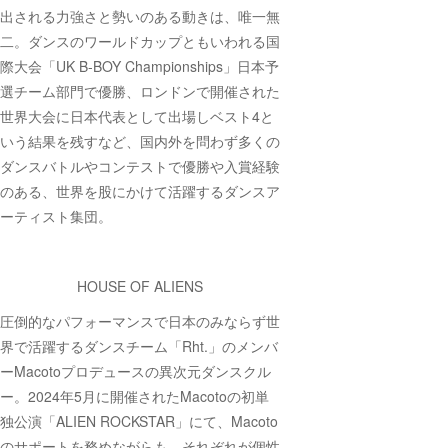
出される力強さと勢いのある動きは、唯一無
二。ダンスのワールドカップともいわれる国
際大会「UK B-BOY Championships」日本予
選チーム部門で優勝、ロンドンで開催された
世界大会に日本代表として出場しベスト4と
いう結果を残すなど、国内外を問わず多くの
ダンスバトルやコンテストで優勝や入賞経験
のある、世界を股にかけて活躍するダンスア
ーティスト集団。
HOUSE OF ALIENS
圧倒的なパフォーマンスで日本のみならず世
界で活躍するダンスチーム「Rht.」のメンバ
ーMacotoプロデュースの異次元ダンスクル
ー。2024年5月に開催されたMacotoの初単
独公演「ALIEN ROCKSTAR」にて、Macoto
のサポートを務めながらも、それぞれが個性