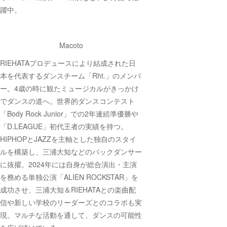
躍中。
Macoto
RIEHATAプロデュースにより結成された日
本を代表するダンスチーム「Rht.」のメンバ
ー。4歳の時に観たミュージカルがきっかけ
でダンスの道へ。世界的ダンスコンテスト
「Body Rock Junior」での2年連続準優勝や
「D.LEAGUE」初代王者の実績を持つ。
HIPHOPとJAZZを主軸とした独自のスタイ
ルを構築し、三浦大知などのバックダンサー
に抜擢。2024年には自身が総合演出・主演
を務める単独公演「ALIEN ROCKSTAR」を
成功させ、三浦大知＆RIEHATAとの楽曲配
信や新しい学校のリーダーズとのコラボも実
現。マルチな活動を通して、ダンスの可能性