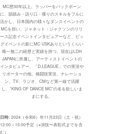
MC歴30年以上。ラッパーをバックボーン
に、韻踏み・語り口・喋りのスキルをフルに
活かし、日本国内の様々なダンスイベントの
MCを担い、ジャネット・ジャクソンのリリ
ース記念イベントインタビュアーなど、ビッ
グイベントの影にMC USKありというくらい
唯一無二の経歴と実績を持つ。現在はLDH
JAPANに所属し、アーティストイベントの
インタビュアー、「D.LEAGUE」での実況や
リポーターの他、格闘技実況、ナレーショ
ン、TV、ラジオ、CMなど第一線で活躍
し、”KING OF DANCE MC”の名を欲しいま
まにする。
日時:
2024（令和6）年11月23日（土・祝）
12:00～15:00予定（※演技〜表彰式までを含
む）