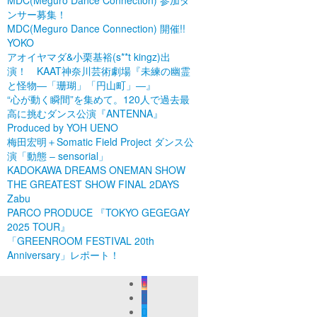
MDC(Meguro Dance Connection) 参加ダ
ンサー募集！
MDC(Meguro Dance Connection) 開催!!
YOKO
アオイヤマダ&小栗基裕(s**t kingz)出
演！ KAAT神奈川芸術劇場『未練の幽霊
と怪物―「珊瑚」「円山町」―』
“心が動く瞬間”を集めて。120人で過去最
高に挑むダンス公演『ANTENNA』
Produced by YOH UENO
梅田宏明＋Somatic Field Project ダンス公
演「動態 ‒ sensorial」
KADOKAWA DREAMS ONEMAN SHOW
THE GREATEST SHOW FINAL 2DAYS
Zabu
PARCO PRODUCE 『TOKYO GEGEGAY
2025 TOUR』
「GREENROOM FESTIVAL 20th
Anniversary」レポート！