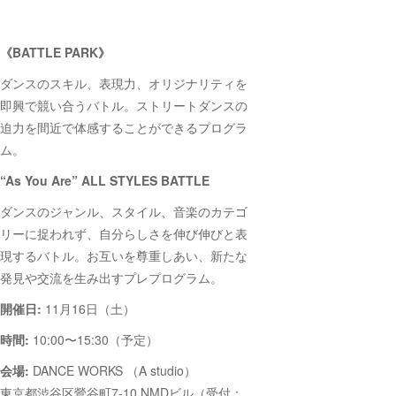
《BATTLE PARK》
ダンスのスキル、表現力、オリジナリティを
即興で競い合うバトル。ストリートダンスの
迫力を間近で体感することができるプログラ
ム。
“As You Are” ALL STYLES BATTLE
ダンスのジャンル、スタイル、音楽のカテゴ
リーに捉われず、自分らしさを伸び伸びと表
現するバトル。お互いを尊重しあい、新たな
発見や交流を生み出すプレプログラム。
開催日:
11月16日（土）
時間:
10:00〜15:30（予定）
会場:
DANCE WORKS （A studio）
東京都渋谷区鶯谷町7-10 NMDビル（受付：