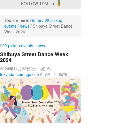
FOLLOW TDM:
You are here:
Home
/
02.pickup
events
/
news
/
Shibuya Street Dance
Week 2024
02.pickup events
,
news
Shibuya Street Dance Week
2024
2024年11月23日(土・祝)
By
tokyodancemagazine
Off
5875