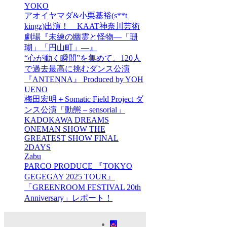
YOKO
アオイヤマダ&小栗基裕(s**t
kingz)出演！ KAAT神奈川芸術
劇場『未練の幽霊と怪物―「珊
瑚」「円山町」―』
“心が動く瞬間”を集めて。120人
で過去最高に挑むダンス公演
『ANTENNA』 Produced by YOH
UENO
梅田宏明＋Somatic Field Project ダ
ンス公演「動態 ‒ sensorial」
KADOKAWA DREAMS
ONEMAN SHOW THE
GREATEST SHOW FINAL
2DAYS
Zabu
PARCO PRODUCE 『TOKYO
GEGEGAY 2025 TOUR』
「GREENROOM FESTIVAL 20th
Anniversary」レポート！