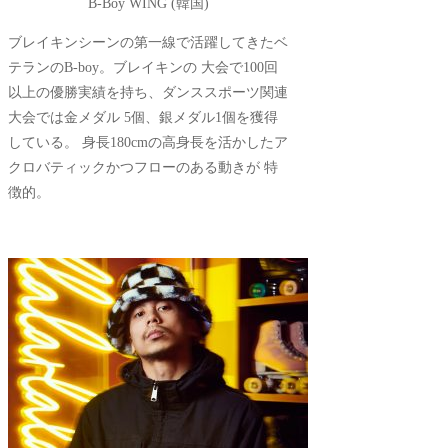
B-Boy WING (韓国)
ブレイキンシーンの第一線で活躍してきたベ
テランのB-boy。ブレイキンの 大会で100回
以上の優勝実績を持ち、ダンススポーツ関連
大会では金メダル 5個、銀メダル1個を獲得
している。 身長180cmの高身長を活かしたア
クロバティックかつフローのある動きが 特
徴的。