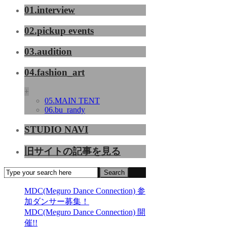
01.interview
02.pickup events
03.audition
04.fashion_art
+
05.MAIN TENT
06.bu_randy
STUDIO NAVI
旧サイトの記事を見る
MDC(Meguro Dance Connection) 参
加ダンサー募集！
MDC(Meguro Dance Connection) 開
催!!