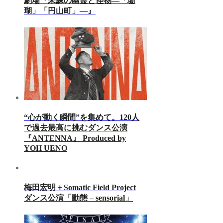
劇場『未練の幽霊と怪物―「珊
瑚」「円山町」―』
“心が動く瞬間”を集めて。120人
で過去最高に挑むダンス公演
『ANTENNA』 Produced by
YOH UENO
梅田宏明＋Somatic Field Project
ダンス公演「動態 ‒ sensorial」