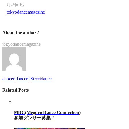
月29日
By
tokyodancemagazine
About the author /
tokyodancemagazine
dancer
dancers
Streetdance
Related Posts
MDC(Meguro Dance Connection)
参加ダンサー募集！