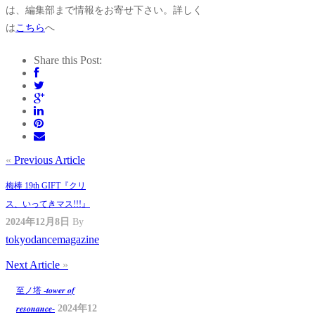
は、編集部まで情報をお寄せ下さい。詳しく
は
こちら
へ
Share this Post:
«
Previous Article
梅棒 19th GIFT『クリ
ス、いってきマス!!!』
2024年12月8日
By
tokyodancemagazine
Next Article
»
至ノ塔 -𝒕𝒐𝒘𝒆𝒓 𝒐𝒇
2024年12
𝒓𝒆𝒔𝒐𝒏𝒂𝒏𝒄𝒆-