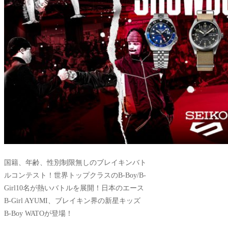
国籍、年齢、性別制限無しのブレイキンバト
ルコンテスト！世界トップクラスのB-Boy/B-
Girl10名が熱いバトルを展開！日本のエース
B-Girl AYUMI、ブレイキン界の新星キッズ
B-Boy WATOが登場！