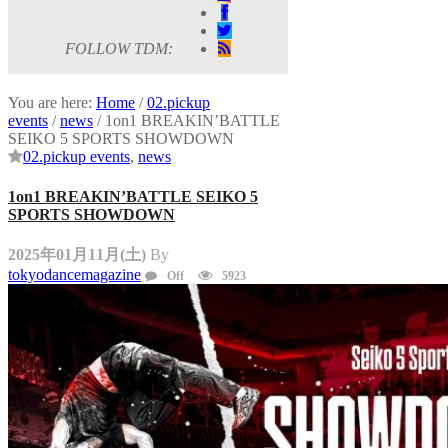
FOLLOW TDM:
You are here:
Home
/
02.pickup
events
/
news
/
1on1 BREAKIN’BATTLE
SEIKO 5 SPORTS SHOWDOWN
02.pickup events
,
news
1on1 BREAKIN’BATTLE SEIKO 5
SPORTS SHOWDOWN
2025年01月11月(土)
By
tokyodancemagazine
Off
5923