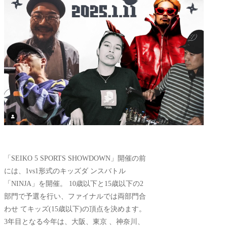
「SEIKO 5 SPORTS SHOWDOWN」開催の前
には、1vs1形式のキッズダ ンスバトル
「NINJA」を開催。 10歳以下と15歳以下の2
部門で予選を行い、ファイナルでは両部門合
わせ てキッズ(15歳以下)の頂点を決めます。
3年目となる今年は、大阪、東京 、神奈川、