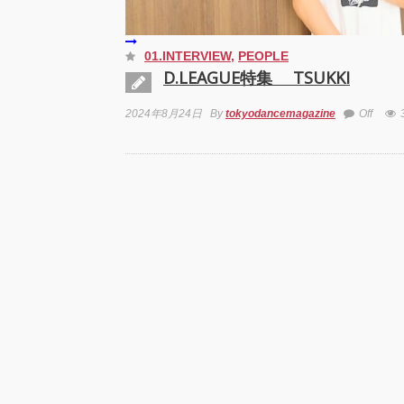
01.INTERVIEW
,
PEOPLE
D.LEAGUE特集 TSUKKI
2024年8月24日
By
tokyodancemagazine
Off