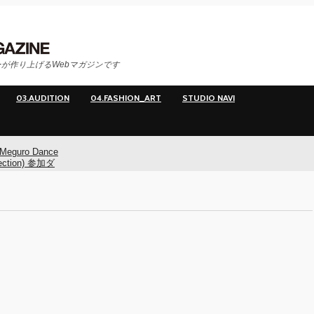
が作り上げるWebマガジンです
03.AUDITION
04.FASHION_ART
STUDIO NAVI
Meguro Dance
ection) 参加ダ
ー募集！
Meguro Dance
ction) 開催!!
O
イヤマダ&小栗
**t kingz)出
KAAT神奈川