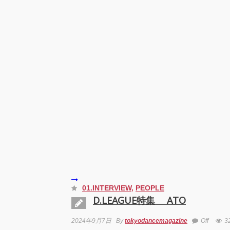
PAR
『TO
GEGE
TOU
「GR
FEST
Anni
ート
01.INTERVIEW
,
PEOPLE
D.LEAGUE特集 ATO
2024年9月7日
By
tokyodancemagazine
Off
3