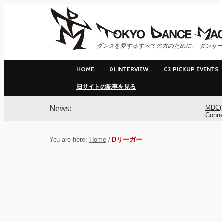
ダンスを愛するすべての方のために、 ダンサー
HOME
01.INTERVIEW
02.PICKUP EVENTS
旧サイトの記事を見る
News:
MDC(
Conn
ンサ
You are here:
Home
/
Dリーガー
MDC(
Conne
YOK
アオ
基裕(s
演！ 