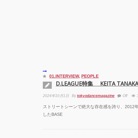
芸術
霊と
「円
“心が
めて。
最高
演『A
Prod
UEN
梅田宏
01.INTERVIEW
,
PEOPLE
Fiel
公演「
D.LEAGUE特集 KEITA TANAK
senso
2024年10月1日
By
tokyodancemagazine
Off
KAD
DRE
ストリートシーンで絶大な存在感を誇り、2012
SHO
したBASE
GRE
FINA
Zabu