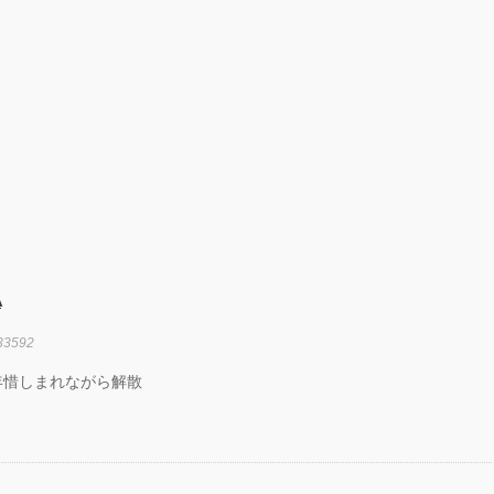
劇場『未練の幽
怪物―「珊瑚」
山町」―』
動く瞬間”を集
120人で過去
に挑むダンス公
NTENNA』
uced by YOH
O
明＋Somatic
d Project ダンス
動態 ‒
A
rial」
33592
OKAWA
AMS ONEMAN
年惜しまれながら解散
W THE
ATEST SHOW
L 2DAYS