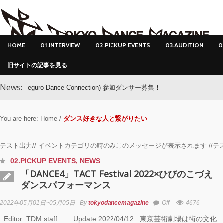
HOME
01.INTERVIEW
02.PICKUP EVENTS
03.AUDITION
0
旧サイトの記事を見る
News:
guro Dance Connection) 参加ダンサー募集！
You are here:
Home
/
ダンス好きな人と繋がりたい
テスト出力// イベントカテゴリの時のみこのメッセージが表示されます //テ
02.PICKUP EVENTS
,
NEWS
「DANCE4」TACT Festival 2022×ひびのこづえ
ダンスパフォーマンス
2022年05月01日~05月05日
By
tokyodancemagazine
Off
4676
Editor: TDM staff Update:2022/04/12 東京芸術劇場は街の文化