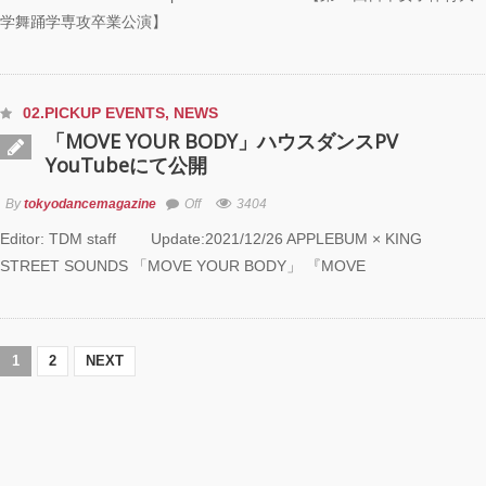
学舞踊学専攻卒業公演】
02.PICKUP EVENTS
,
NEWS
「MOVE YOUR BODY」ハウスダンスPV
YouTubeにて公開
By
tokyodancemagazine
Off
3404
Editor: TDM staff Update:2021/12/26 APPLEBUM × KING
STREET SOUNDS 「MOVE YOUR BODY」 『MOVE
1
2
NEXT