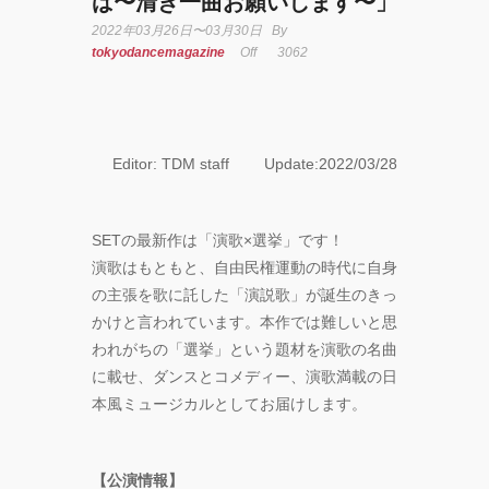
ば〜清き一曲お願いします〜」
2022年03月26日〜03月30日
By
YOKO
tokyodancemagazine
Off
3062
アオイ
ヤマダ
&小栗
基裕
Editor: TDM staff Update:2022/03/28
(s**t
kingz)
出
SETの最新作は「演歌×選挙」です！
演！
演歌はもともと、自由民権運動の時代に自身
KAAT
神奈川
の主張を歌に託した「演説歌」が誕生のきっ
芸術劇
かけと言われています。本作では難しいと思
場『未
われがちの「選挙」という題材を演歌の名曲
練の幽
に載せ、ダンスとコメディー、演歌満載の日
霊と怪
物
本風ミュージカルとしてお届けします。
―「珊
瑚」
「円山
【公演情報】