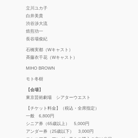
立川ユカ子
FOLLOW TDM:
白井美貴
渋谷渉大流
焙煎功一
長谷場俊紀
石橋実都（Wキャスト）
斉藤衣千花（Wキャスト）
MIHO BROWN
モト冬樹
【会場】
東京芸術劇場 シアターウエスト
【チケット料金】（税込・全席指定）
一般 6,800円
シニア券（65歳以上） 5,000円
アンダー券（25歳以下） 3,000円