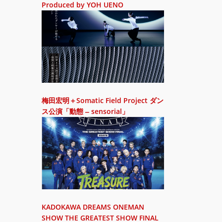
Produced by YOH UENO
梅田宏明＋Somatic Field Project ダン
ス公演「動態 ‒ sensorial」
KADOKAWA DREAMS ONEMAN
SHOW THE GREATEST SHOW FINAL