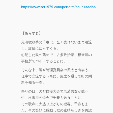
町」
―』
https://www.set1979.com/perform/asuniutaeba/
“心が動く瞬
間”を集めて。
120人で過去最
高に挑むダン
【あらすじ】
ス公演
元演歌歌手の千春は、全く売れないまま引退
『ANTENNA』
Produced by
し、故郷に戻ってくる。
YOH UENO
心配した親の薦めで、古参政治家・根来川の
事務所でバイトすることに。
梅田宏明＋
そんな中、選挙管理委員会の風太と出会う。
Somatic
Field
仕事で交流するうちに、風太を通して町の問
Project ダ
題を知る千春。
ンス公演
「動態 ‒
祭りの日、のど自慢大会で老若男女が競う
sensorial」
中、根来川の命令で千春も歌うことに。
その歌声に大盛り上がりの観客。千春もま
KADOKAWA
た、その笑顔に感動し歌の素晴らしさを再認