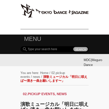
MENU
MDC(Meguro
Dance
Connection)
You are here:
Home
/
02.pickup
参加ダンサ
events
/
news
/
演歌ミュージカル「明日に唄え
ー募集！
ば〜清き一曲お願いします〜」
MDC(Meguro
02.PICKUP EVENTS
,
NEWS
Dance
Connection)
演歌ミュージカル「明日に唄え
開催!!