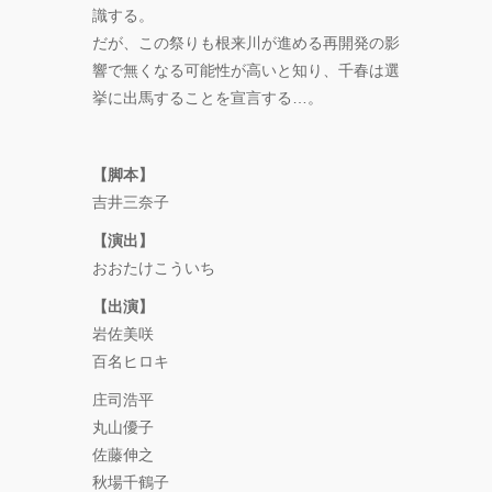
DREAMS
識する。
ONEMAN
だが、この祭りも根来川が進める再開発の影
SHOW THE
GREATEST
響で無くなる可能性が高いと知り、千春は選
SHOW
挙に出馬することを宣言する…。
FINAL
2DAYS
【脚本】
Zabu
吉井三奈子
【演出】
PARCO
PRODUCE
おおたけこういち
『TOKYO
【出演】
GEGEGAY
2025
岩佐美咲
TOUR』
百名ヒロキ
庄司浩平
「GREENROOM
丸山優子
FESTIVAL 20th
Anniversary」レ
佐藤伸之
ポート！
秋場千鶴子