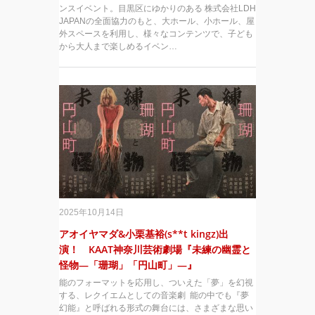
ンスイベント。目黒区にゆかりのある 株式会社LDH
JAPANの全面協力のもと、大ホール、小ホール、屋
外スペースを利用し、様々なコンテンツで、子ども
から大人まで楽しめるイベン…
2025年10月14日
アオイヤマダ&小栗基裕(s**t kingz)出
演！ KAAT神奈川芸術劇場『未練の幽霊と
怪物―「珊瑚」「円山町」―』
能のフォーマットを応用し、ついえた「夢」を幻視
する、レクイエムとしての音楽劇 能の中でも『夢
幻能』と呼ばれる形式の舞台には、さまざまな思い