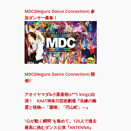
MDC(Meguro Dance Connection) 参
加ダンサー募集！
MDC(Meguro Dance Connection) 開
催!!
アオイヤマダ&小栗基裕(s**t kingz)出
演！ KAAT神奈川芸術劇場『未練の幽
霊と怪物―「珊瑚」「円山町」―』
“心が動く瞬間”を集めて。120人で過去
最高に挑むダンス公演『ANTENNA』