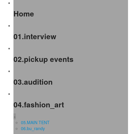
Home
01.interview
02.pickup events
03.audition
04.fashion_art
+
05.MAIN TENT
06.bu_randy