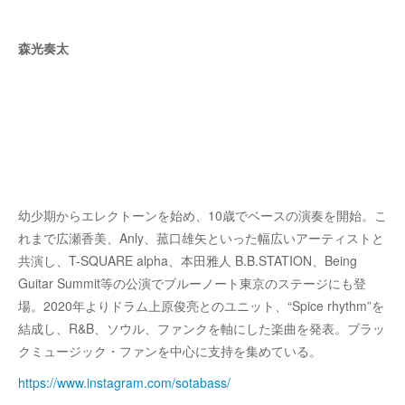
森光奏太
幼少期からエレクトーンを始め、10歳でベースの演奏を開始。こ
れまで広瀬香美、Anly、菰口雄矢といった幅広いアーティストと
共演し、T-SQUARE alpha、本田雅人 B.B.STATION、Being
Guitar Summit等の公演でブルーノート東京のステージにも登
場。2020年よりドラム上原俊亮とのユニット、“Spice rhythm”を
結成し、R&B、ソウル、ファンクを軸にした楽曲を発表。ブラッ
クミュージック・ファンを中心に支持を集めている。
https://www.instagram.com/sotabass/