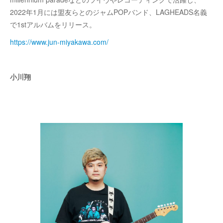
2022年1月には盟友らとのジャムPOPバンド、LAGHEADS名義
で1stアルバムをリリース。
https://www.jun-miyakawa.com/
小川翔