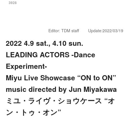
3928
Editor: TDM staff Update:2022/03/19
2022 4.9 sat., 4.10 sun.
LEADING ACTORS -Dance
Experiment-
Miyu Live Showcase “ON to ON”
music directed by Jun Miyakawa
ミユ・ライヴ・ショウケース “オ
ン・トゥ・オン”