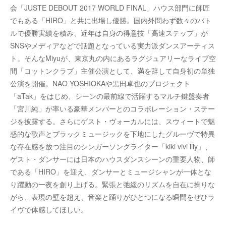
会「JUSTE DEBOUT 2017 WORLD FINAL」ハウス部門に師匠
でもある「HIRO」と共に出場し優勝。国内外問わず数々のバト
ルで優勝実績を積み、近年は自身の得意技「⾼速ステップ」が
SNSやメディアなどで話題となっている実力派ダンスアーティス
ト。そんなMiyuが、東京丸の内にあるラグジュアリーなライブ空
間「コットンクラブ」主催公演として、満を辞して自身初の単独
公演を開催。NAO YOSHIOKAや黒田卓也のプロジェクト
「aTak」をはじめ、シーンの最前線で活躍するマルチ鍵盤奏者
「宮川純」が率いる豪華メンバーとのコラボレーション・ステー
ジを披露する。さらにゲスト・ヴォーカルには、スウィートで魅
惑的な歌声とブラックミュージックを下地にしたグルーヴで特異
な存在感を放つ注目のシンガーソングライター「kiki vivi lily」、
ゲスト・ダンサーには日本のハウスダンスシーンの重要人物、師
である「HIRO」を迎え、ダンサーとミュージシャンが一体とな
り躍動の一夜を創り上げる。緊張と弛緩のリズムを自在に操りな
がら、表現の壁を超え、音楽と踊りがひとつになる瞬間をぜひラ
イヴで体感してほしい。