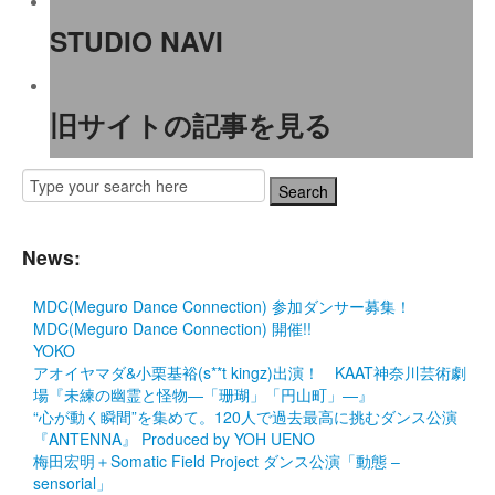
STUDIO NAVI
旧サイトの記事を見る
News:
MDC(Meguro Dance Connection) 参加ダンサー募集！
MDC(Meguro Dance Connection) 開催!!
YOKO
アオイヤマダ&小栗基裕(s**t kingz)出演！ KAAT神奈川芸術劇
場『未練の幽霊と怪物―「珊瑚」「円山町」―』
“心が動く瞬間”を集めて。120人で過去最高に挑むダンス公演
『ANTENNA』 Produced by YOH UENO
梅田宏明＋Somatic Field Project ダンス公演「動態 ‒
sensorial」