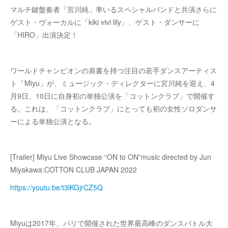
マルチ鍵盤奏者「宮川純」率いるスペシャルバンドと共演さらに
ゲスト・ヴォーカルに「kiki vivi lily」、ゲスト・ダンサーに
「HIRO」出演決定！
ワールドチャンピオンの肩書を持つ注目の若手ダンスアーティス
ト「Miyu」が、ミュージック・ディレクターに宮川純を迎え、4
月9日、10日に自身初の単独公演を「コットンクラブ」で開催す
る。これは、「コットンクラブ」にとっても初の女性ソロダンサ
ーによる単独公演となる。
[Trailer] Miyu Live Showcase “ON to ON”music directed by Jun
Miyakawa:COTTON CLUB JAPAN 2022
https://youtu.be/t3lKGjrCZ5Q
Miyuは2017年、パリで開催された世界最高峰のダンスバトル大