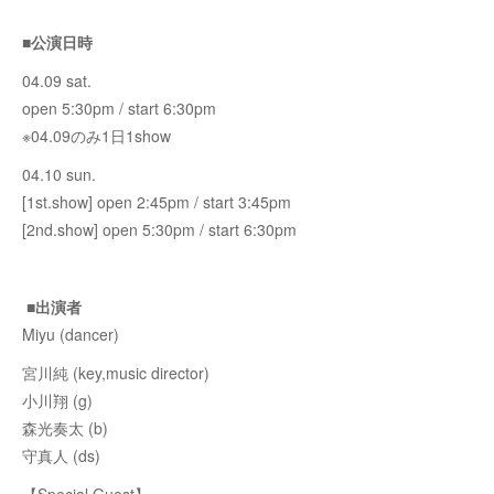
■公演日時
04.09 sat.
open 5:30pm / start 6:30pm
※04.09のみ1日1show
04.10 sun.
[1st.show] open 2:45pm / start 3:45pm
[2nd.show] open 5:30pm / start 6:30pm
■出演者
Miyu (dancer)
宮川純 (key,music director)
小川翔 (g)
森光奏太 (b)
守真人 (ds)
【Special Guest】