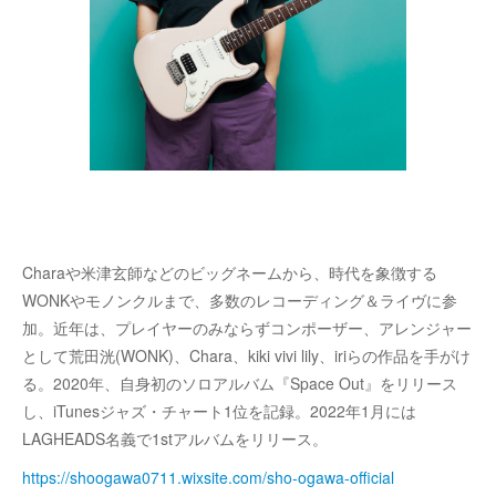
Charaや米津玄師などのビッグネームから、時代を象徴する
WONKやモノンクルまで、多数のレコーディング＆ライヴに参
加。近年は、プレイヤーのみならずコンポーザー、アレンジャー
として荒田洸(WONK)、Chara、kiki vivi lily、iriらの作品を手がけ
る。2020年、自身初のソロアルバム『Space Out』をリリース
し、iTunesジャズ・チャート1位を記録。2022年1月には
LAGHEADS名義で1stアルバムをリリース。
https://shoogawa0711.wixsite.com/sho-ogawa-official