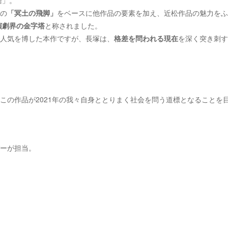
語」。
の
「冥土の飛脚」
をベースに他作品の要素を加え、近松作品の魅力をふ
演劇界の金字塔
と称されました。
人気を博した本作ですが、長塚は、
格差を問われる現在
を深く突き刺す
この作品が2021年の我々自身ととりまく社会を問う道標となることを
ーが担当。