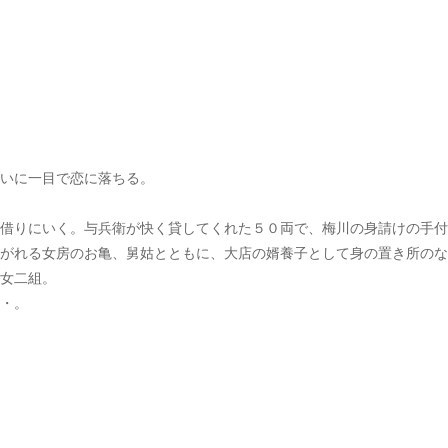
いに一目で恋に落ちる。
借りにいく。与兵衛が快く貸してくれた５０両で、梅川の身請けの手付
がれる女房のお亀、舅姑とともに、大店の婿養子として身の置き所のな
女二組。
・。