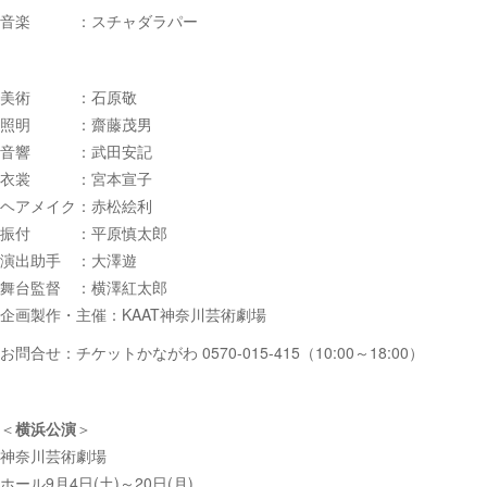
音楽 ：スチャダラパー
美術 ：石原敬
照明 ：齋藤茂男
音響 ：武田安記
衣裳 ：宮本宣子
ヘアメイク：赤松絵利
振付 ：平原慎太郎
演出助手 ：大澤遊
舞台監督 ：横澤紅太郎
企画製作・主催：KAAT神奈川芸術劇場
お問合せ：チケットかながわ 0570-015-415（10:00～18:00）
＜
横浜公演
＞
神奈川芸術劇場
ホール
9月4日(土)～20日(月)