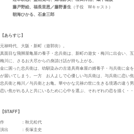
藤戸野絵、福長里恩／藤野蒼生
（子役 Wキャスト）
朝海ひかる、石倉三郎
【あらすじ】
元禄時代、大阪・新町（遊郭街）。
真面目な飛脚屋亀屋の養子・忠兵衛は、新町の遊女・梅川に出会い、互
梅川に、さるお大尽からの身請け話が持ち上がる。
金に困った忠兵衛は、幼馴染みの古道具商傘屋の婿養子・与兵衛に金を
が届いてしまう。一方 お人よしで心優しい与兵衛は、与兵衛に恋い焦
忠兵衛と梅川／与兵衛とお亀。華やかな元禄の世に生きる境遇の違う男
恋い焦がれる人と共にいるために心中を選ぶ、それぞれの恋を描く・・
【STAFF】
作 ：秋元松代
演出 ：長塚圭史