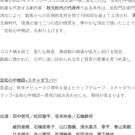
長塚が2021年メインシーズンの演出第一弾に選んだのは「近松心中物
戦後を代表する劇作家・
秋元松代の代表作
である本作は、近松門左衛門
演出により、観客からの圧倒的支持を得て1000回を超えて上演され、
元禄時代、境遇の違う二つの恋の情景を、華やかな演出で描いたことで
「近松心中物語」を創り上げます。
コロナ禍を経て、新たな格差、価値観の相違が拡大し続ける現在。
戯曲に描かれた、心中に追い詰められる生と貧富の普遍を見つめ直し、
近松心中物語×スチャダラパー
音楽は、昨年デビュー３０周年を迎えたラップグループ、スチャダラパ
ラップ×近松心中物語―異色の組み合わせにも、期待が高まります。
出演：田中哲司／松田龍平、笹本玲奈／石橋静河
綾田俊樹、石橋亜希子、山口雅義、清水葉月、章平、青山美郷、
辻本耕志、益山寛司、延増静美、松田洋治、蔵下穂波