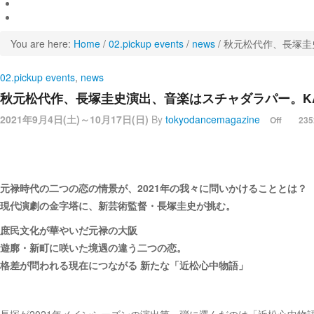
You are here:
Home
/
02.pickup events
/
news
/
秋元松代作、長塚圭
02.pickup events
,
news
秋元松代作、長塚圭史演出、音楽はスチャダラパー。K
2021年9月4日(土)～10月17日(日)
By
tokyodancemagazine
Off
235
元禄時代の二つの恋の情景が、2021年の我々に問いかけることとは？
現代演劇の金字塔に、新芸術監督・長塚圭史が挑む。
庶民文化が華やいだ元禄の大阪
遊廓・新町に咲いた境遇の違う二つの恋。
格差が問われる現在につながる 新たな「近松心中物語」