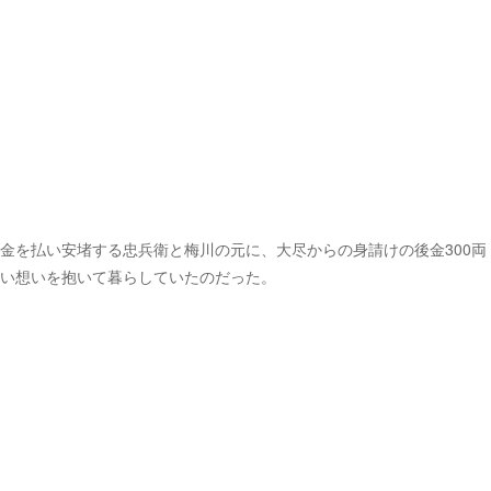
金を払い安堵する忠兵衛と梅川の元に、大尽からの身請けの後金300両
い想いを抱いて暮らしていたのだった。