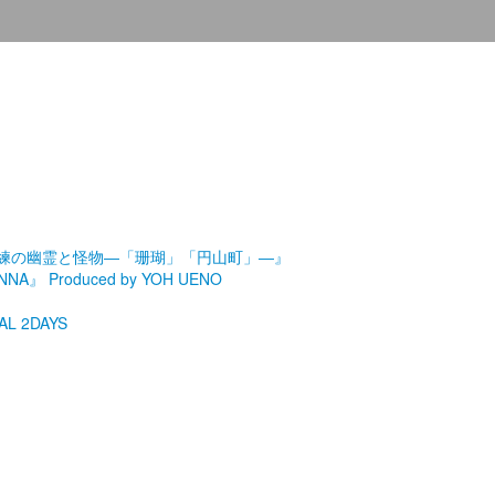
劇場『未練の幽霊と怪物―「珊瑚」「円山町」―』
roduced by YOH UENO
L 2DAYS