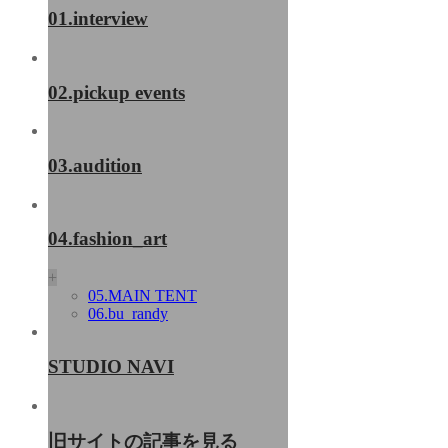
01.interview
02.pickup events
03.audition
04.fashion_art
+
05.MAIN TENT
06.bu_randy
STUDIO NAVI
旧サイトの記事を見る