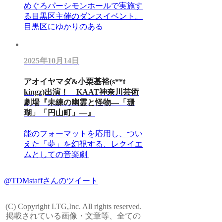
めぐろパーシモンホールで実施す
る目黒区主催のダンスイベント。
目黒区にゆかりのある
2025年10月14日
アオイヤマダ&小栗基裕(s**t
kingz)出演！ KAAT神奈川芸術
劇場『未練の幽霊と怪物―「珊
瑚」「円山町」―』
能のフォーマットを応用し、つい
えた「夢」を幻視する、レクイエ
ムとしての音楽劇
@TDMstaffさんのツイート
(C) Copyright LTG,Inc. All rights reserved.
掲載されている画像・文章等、全ての