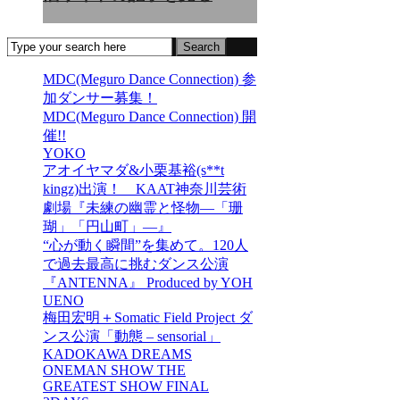
MDC(Meguro Dance Connection) 参
加ダンサー募集！
MDC(Meguro Dance Connection) 開
催!!
YOKO
アオイヤマダ&小栗基裕(s**t
kingz)出演！ KAAT神奈川芸術
劇場『未練の幽霊と怪物―「珊
瑚」「円山町」―』
“心が動く瞬間”を集めて。120人
で過去最高に挑むダンス公演
『ANTENNA』 Produced by YOH
UENO
梅田宏明＋Somatic Field Project ダ
ンス公演「動態 ‒ sensorial」
KADOKAWA DREAMS
ONEMAN SHOW THE
GREATEST SHOW FINAL