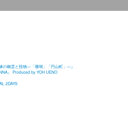
劇場『未練の幽霊と怪物―「珊瑚」「円山町」―』
roduced by YOH UENO
L 2DAYS