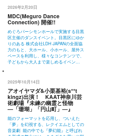
2026年2月20日
MDC(Meguro Dance
Connection) 開催!!
めぐろパーシモンホールで実施する目黒
区主催のダンスイベント。目黒区にゆか
りのある 株式会社LDH JAPANの全面協
力のもと、大ホール、小ホール、屋外ス
ペースを利用し、様々なコンテンツで、
子どもから大人まで楽しめるイベン…
2025年10月14日
アオイヤマダ&小栗基裕(s**t
kingz)出演！ KAAT神奈川芸
術劇場『未練の幽霊と怪物
―「珊瑚」「円山町」―』
能のフォーマットを応用し、ついえた
「夢」を幻視する、レクイエムとしての
音楽劇 能の中でも『夢幻能』と呼ばれ