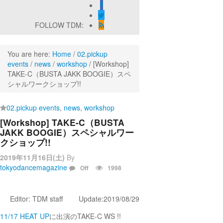
FOLLOW TDM:
You are here:
Home
/
02.pickup
events
/
news
/
workshop
/
[Workshop]
TAKE-C（BUSTA JAKK BOOGIE）スペ
シャルワークショップ!!
02.pickup events
,
news
,
workshop
[Workshop] TAKE-C（BUSTA
JAKK BOOGIE）スペシャルワー
クショップ!!
2019年11月16日(土)
By
tokyodancemagazine
Off
1998
Editor: TDM staff Update:2019/08/29
11/17 HEAT UP
に出演のTAKE-C WS !!