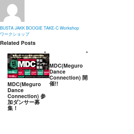
BUSTA JAKK BOOGIE
TAKE-C
Workshop
ワークショップ
Related Posts
MDC(Meguro
Dance
Connection) 開
催!!
MDC(Meguro
アオイヤマダ&小
Dance
栗基裕(s**t
Connection) 参
kingz)出演！
加ダンサー募
KAAT神奈川芸術
集！
劇場『未練の幽
霊と怪物―「珊
瑚」「円山町」
―』