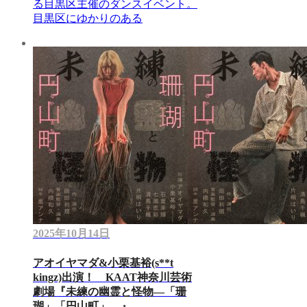
る目黒区主催のダンスイベント。
目黒区にゆかりのある
2025年10月14日
アオイヤマダ&小栗基裕(s**t
kingz)出演！ KAAT神奈川芸術
劇場『未練の幽霊と怪物―「珊
瑚」「円山町」―』