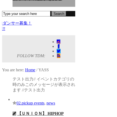
ダンサー募集！
)出演！ KAAT神奈川芸術劇場『未練の幽霊と怪物―「珊瑚」「円山
ダンス公演『ANTENNA』 Produced by YOH UENO
動態 ‒ sensorial」
HE GREATEST SHOW FINAL 2DAYS
FOLLOW TDM:
2025 TOUR』
You are here:
Home
/
YASS
rsary」レポート！
テスト出力// イベントカテゴリの
時のみこのメッセージが表示され
ます //テスト出力
02.pickup events
,
news
【ＵＮＩＯＮ】 HIPHOP