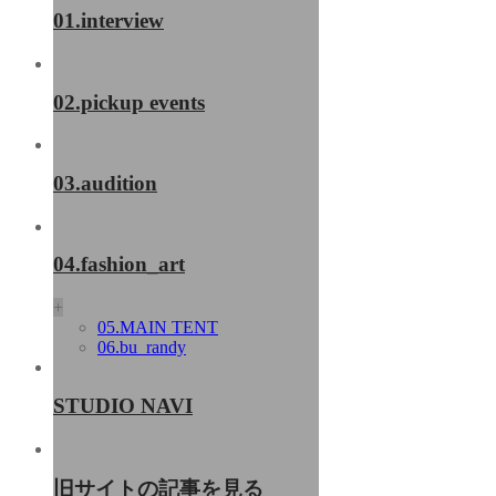
01.interview
02.pickup events
03.audition
04.fashion_art
+
05.MAIN TENT
06.bu_randy
STUDIO NAVI
旧サイトの記事を見る