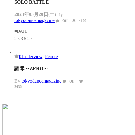
SOLO BATTLE
2023年05月20日(土)
By
tokyodancemagazine
Off
4100
■D
2023.5.20
01.interview
,
People
零～ZERO～
By
tokyodancemagazine
Off
26364