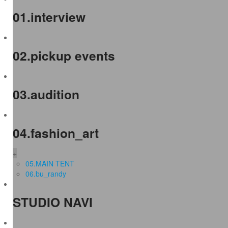
01.interview
02.pickup events
03.audition
04.fashion_art
+
05.MAIN TENT
06.bu_randy
STUDIO NAVI