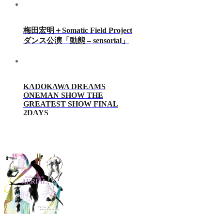
梅田宏明＋Somatic Field Project
ダンス公演「動態 ‒ sensorial」
KADOKAWA DREAMS
ONEMAN SHOW THE
GREATEST SHOW FINAL
2DAYS