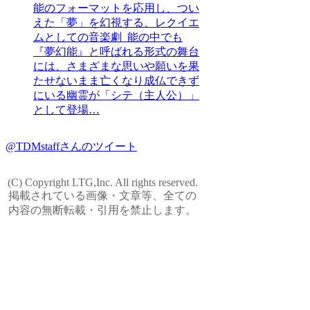
能のフォーマットを応用し、つい
えた「夢」を幻視する、レクイエ
ムとしての音楽劇 能の中でも
『夢幻能』と呼ばれる形式の舞台
には、さまざまな思いや願いを果
たせないまま亡くなり成仏できず
にいる幽霊が「シテ（主人公）」
として登場…
@TDMstaffさんのツイート
(C) Copyright LTG,Inc. All rights reserved.
掲載されている画像・文章等、全ての
内容の無断転載・引用を禁止します。