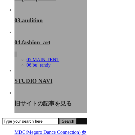
03.audition
04.fashion_art
+
05.MAIN TENT
06.bu_randy
STUDIO NAVI
旧サイトの記事を見る
MDC(Meguro Dance Connection) 参