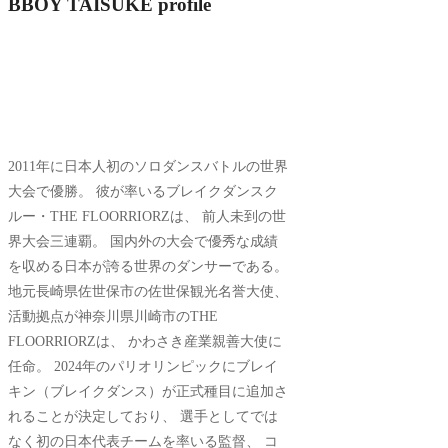
BBOY TAISUKE profile
2011年に日本人初のソロダンスバトルの世界
大会で優勝。 彼が率いるブレイクダンスク
ルー・THE FLOORRIORZは、 前人未到の世
界大会三連覇。 国内外の大会で優秀な成績
を収める日本が誇る世界のダンサーである。
地元長崎県佐世保市の佐世保観光名誉大使、
活動拠点が神奈川県川崎市のTHE
FLOORRIORZは、 かわさき産業親善大使に
任命。 2024年のパリオリンピックにブレイ
キン（ブレイクダンス）が正式種目に追加さ
れることが決定しており、 選手としてでは
なく初の日本代表チームを率いる監督、 コ