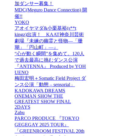
加ダンサー募集！
MDC(Meguro Dance Connection) 開
催!!
YOKO
アオイヤマダ&小栗基裕(s**t
kingz)出演！ KAAT神奈川芸術
劇場『未練の幽霊と怪物―「珊
瑚」「円山町」―』
“心が動く瞬間”を集めて。120人
で過去最高に挑むダンス公演
『ANTENNA』 Produced by YOH
UENO
梅田宏明＋Somatic Field Project ダ
ンス公演「動態 ‒ sensorial」
KADOKAWA DREAMS
ONEMAN SHOW THE
GREATEST SHOW FINAL
2DAYS
Zabu
PARCO PRODUCE 『TOKYO
GEGEGAY 2025 TOUR』
「GREENROOM FESTIVAL 20th