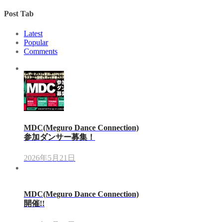
Post Tab
Latest
Popular
Comments
MDC(Meguro Dance Connection)
参加ダンサー募集！
2026年5月21日
MDC(Meguro Dance Connection)
開催!!