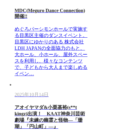
MDC(Meguro Dance Connection)
開催!!
めぐろパーシモンホールで実施す
る目黒区主催のダンスイベント。
目黒区にゆかりのある 株式会社
LDH JAPANの全面協力のもと、
大ホール、小ホール、屋外スペー
スを利用し、様々なコンテンツ
で、子どもから大人まで楽しめる
イベン…
2025年10月14日
アオイヤマダ&小栗基裕(s**t
kingz)出演！ KAAT神奈川芸術
劇場『未練の幽霊と怪物―「珊
瑚」「円山町」―』