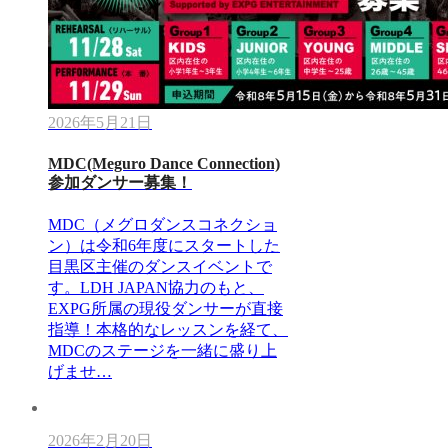
2026年5月21日
MDC(Meguro Dance Connection)
参加ダンサー募集！
MDC（メグロダンスコネクショ
ン）は令和6年度にスタートした
目黒区主催のダンスイベントで
す。LDH JAPAN協力のもと、
EXPG所属の現役ダンサーが直接
指導！本格的なレッスンを経て、
MDCのステージを一緒に盛り上
げませ…
2026年2月20日