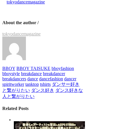
tokyodancemagazine
About the author /
tokyodancemagazine
BBOY
BBOY TAISUKE
bboyfashion
bboystyle
breakdance
breakdancer
breakdancers
dance
dancefashion
dancer
spiritworker
tanktop
tshirts
ダンサー好き
と繋がりたい
ダンス好き
ダンス好きな
人と繋がりたい
Related Posts