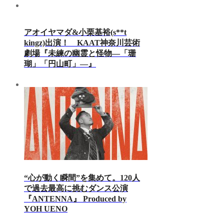
アオイヤマダ&小栗基裕(s**t
kingz)出演！ KAAT神奈川芸術
劇場『未練の幽霊と怪物―「珊
瑚」「円山町」―』
“心が動く瞬間”を集めて。120人
で過去最高に挑むダンス公演
『ANTENNA』 Produced by
YOH UENO