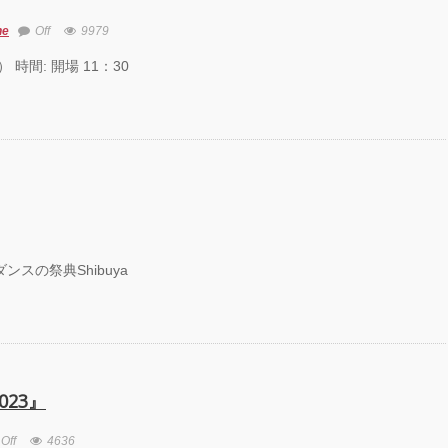
ne
Off
9979
 時間: 開場 11：30
スの祭典Shibuya
2023』
Off
4636