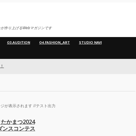
が作り上げるWebマガジンです
03.AUDITION
04.FASHION_ART
STUDIO NAVI
ジが表示されます //テスト出力
かまつ2024
ダンスコンテス