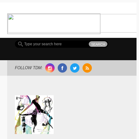
MDC(Meguro Dance Connection) 開催!!
FOLLOW TDM: