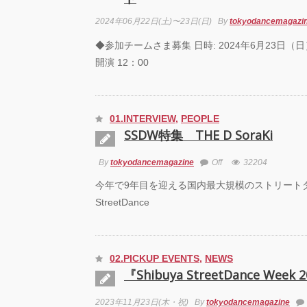
2024年06月22日(土)〜23日(日)
By
tokyodancemagazi
◆参加チームさま募集 日時: 2024年6月23日（日）
開演 12：00
01.INTERVIEW
,
PEOPLE
SSDW特集 THE D SoraKi
By
tokyodancemagazine
Off
32204
今年で9年目を迎える国内最大規模のストリートダン
StreetDance
02.PICKUP EVENTS
,
NEWS
『Shibuya StreetDance Week 
2023年11月23日(木・祝)
By
tokyodancemagazine