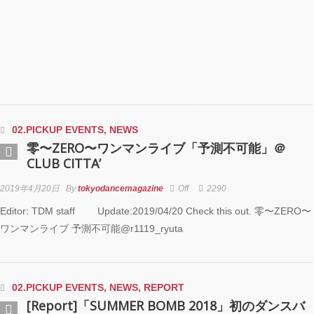
**t kingz)出
KAAT神奈川
劇場『未練の幽
怪物―「珊瑚」
山町」―』
動く瞬間”を集
120人で過去
に挑むダンス公
02.PICKUP EVENTS
,
NEWS
NTENNA』
零〜ZERO〜ワンマンライブ「予測不可能」＠
uced by YOH
CLUB CITTA’
O
2019年4月20日
By
tokyodancemagazine
Off
2290
明＋Somatic
d Project ダンス
Editor: TDM staff Update:2019/04/20 Check this out. 零〜ZERO〜
動態 ‒
ワンマンライブ 予測不可能@r1119_ryuta
rial」
OKAWA
02.PICKUP EVENTS
,
NEWS
,
REPORT
AMS ONEMAN
W THE
[Report]「SUMMER BOMB 2018」初のダンスバ