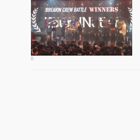
GRE
FINA
Zabu
PAR
『TO
GEGE
TOU
「GR
FEST
Anni
ート