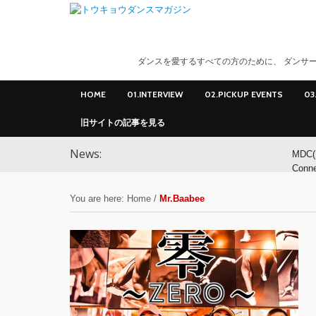
ダンスを愛するすべての方のために、 ダンサー
HOME
01.INTERVIEW
02.PICKUP EVENTS
03
旧サイトの記事を見る
News:
MDC(
Conn
ンサ
You are here:
Home
/
Mr.Baabee
MDC(
Conne
YOK
アオ