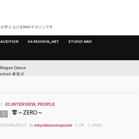
が作り上げるWebマガジンです
.AUDITION
04.FASHION_ART
STUDIO NAVI
Meguro Dance
ection) 参加ダ
ー募集！
Meguro Dance
ction) 開催!!
01.INTERVIEW
,
PEOPLE
零～ZERO～
O
2019年4月22日
By
tokyodancemagazine
Off
26363
イヤマダ&小栗