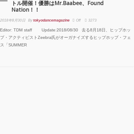
ATEST SHOW
トル開催！優勝はMr.Baabee、Found
L 2DAYS
Nation！！
2018年8月30日
By
tokyodancemagazine
Off
3273
Editor: TDM staff Update:2018/08/30 去る8月18日、ヒップホッ
CO PRODUCE
プ・アクティビストZeebra氏がオーガナイズするヒップホップ・フェ
KYO
ス「SUMMER
GAY 2025
R』
EENROOM
IVAL 20th
versary」レポ
！