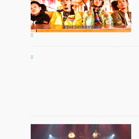
基裕(s
演！ 
芸術
霊と
「円
“心が
めて。
最高
演『A
Prod
UEN
梅田宏
Fiel
公演「
senso
KAD
DRE
SHO