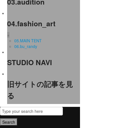
03.audition
04.fashion_art
+
05.MAIN TENT
06.bu_randy
STUDIO NAVI
旧サイトの記事を見
る