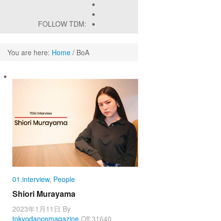
FOLLOW TDM:
You are here:
Home
/
BoA
01.interview
,
People
Shiori Murayama
2023年1月11日
By
tokyodancemagazine
Off
31640