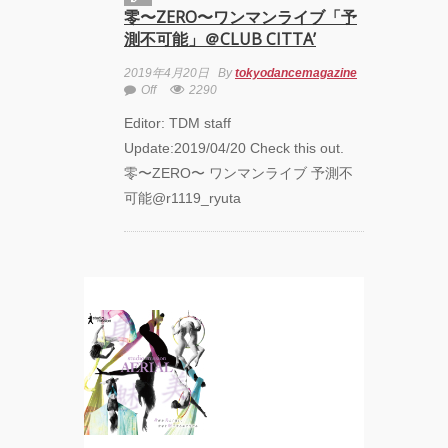
零〜ZERO〜ワンマンライブ「予
測不可能」＠CLUB CITTA’
Zabu
2019年4月20日
By
tokyodancemagazine
PARCO
Off
2290
PRODUCE
『TOKYO
Editor: TDM staff
GEGEGAY
Update:2019/04/20 Check this out.
2025
TOUR』
零〜ZERO〜 ワンマンライブ 予測不
可能@r1119_ryuta
「GREENROOM
FESTIVAL 20th
Anniversary」レ
ポート！
FOLLOW TDM: