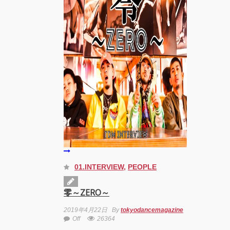
YOKO
アオイ
ヤマダ
&小栗
基裕
(s**t
kingz)
出
演！
KAAT
神奈川
芸術劇
場『未
練の幽
霊と怪
01.INTERVIEW
,
PEOPLE
物
―「珊
瑚」
零～ZERO～
「円山
町」
2019年4月22日
By
tokyodancemagazine
―』
Off
26364