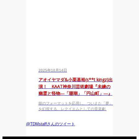
2025年10月14日
アオイヤマダ&小栗基裕(s**t kingz)出
演！ KAAT神奈川芸術劇場『未練の
幽霊と怪物―「珊瑚」「円山町」―』
能のフォーマットを応用し、ついえた「夢」
を幻視する、レクイエムとしての音楽劇
@TDMstaffさんのツイート