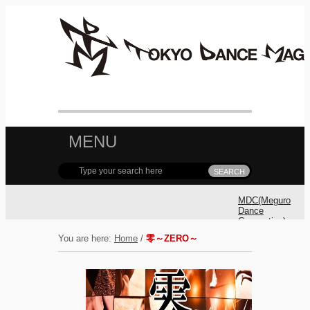
MENU
MDC(Meguro
Dance
Connection)
参加ダンサ
You are here:
Home
/
零～ZERO～
ー募集！
MDC(Meguro
Dance
Connection)
開催!!