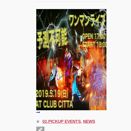
“心が動く瞬
間”を集めて。
120人で過去最
高に挑むダン
ス公演
『ANTENNA』
Produced by
YOH UENO
梅田宏明＋
Somatic
Field
Project ダ
ンス公演
「動態 ‒
sensorial」
KADOKAWA
DREAMS
ONEMAN
SHOW THE
GREATEST
02.PICKUP EVENTS
,
NEWS
SHOW
FINAL
2DAYS