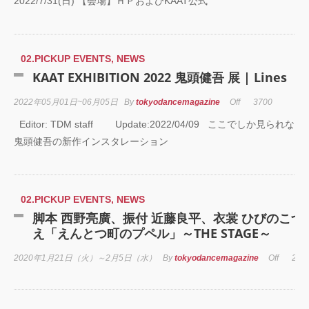
2022/7/31(日) 【会場】ＨＰおよびKAAT公式
芸術劇場『未練の
霊と怪物―「珊瑚
「円山町」―』
02.PICKUP EVENTS
,
NEWS
“心が動く瞬間”を集
KAAT EXHIBITION 2022 鬼頭健吾 展 | Lines
めて。120人で過去
最高に挑むダンス
2022年05月01日~06月05日
By
tokyodancemagazine
Off
3700
演『ANTENNA』
Produced by YOH
Editor: TDM staff Update:2022/04/09 ここでしか見られない
UENO
鬼頭健吾の新作インスタレーション
梅田宏明＋Somatic
Field Project ダン
公演「動態 ‒
02.PICKUP EVENTS
,
NEWS
sensorial」
脚本 西野亮廣、振付 近藤良平、衣裳 ひびのこづ
え「えんとつ町のプペル」～THE STAGE～
KADOKAWA
DREAMS ONEMA
2020年1月21日（火）～2月5日（水）
By
tokyodancemagazine
Off
204
SHOW THE
GREATEST SHO
FINAL 2DAYS