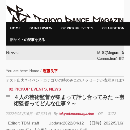
HOME
01.INTERVIEW
02.PICKUP EVENTS
03.AUDITION
旧サイトの記事を見る
News:
MDC(Meguro Danc
Connection) 参加ダ
ンサー募集！
You are here:
Home
/
近藤良平
MDC(Meguro Danc
テスト出力// イベントカテゴリの時のみこのメッセージが表示されます /
Connection) 開催!!
02.PICKUP EVENTS
,
NEWS
４人の芸術監督が集まって話し合ってみた ～芸
YOKO
術監督ってどんな仕事？～
アオイヤマダ&小栗
2022年05月16日～07月31日
By
tokyodancemagazine
Off
3172
基裕(s**t kingz)出
Editor: TDM staff Update:2022/04/12 【日時】2022/5/16(月
演！ KAAT神奈川