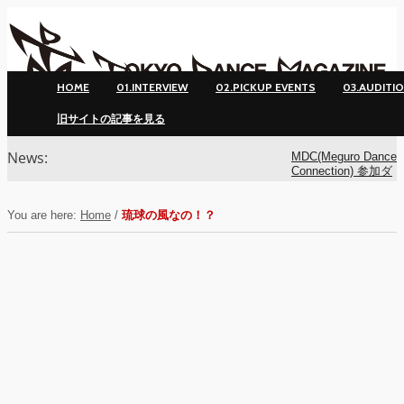
HOME
01.INTERVIEW
02.PICKUP EVENTS
03.AUDITI
旧サイトの記事を見る
News:
MDC(Meguro Dance
Connection) 参加ダ
ンサー募集！
You are here:
Home
/
琉球の風なの！？
MDC(Meguro Dance
Connection) 開催!!
YOKO
アオイヤマダ&小栗
基裕(s**t kingz)出
演！ KAAT神奈川
芸術劇場『未練の幽
霊と怪物―「珊瑚」