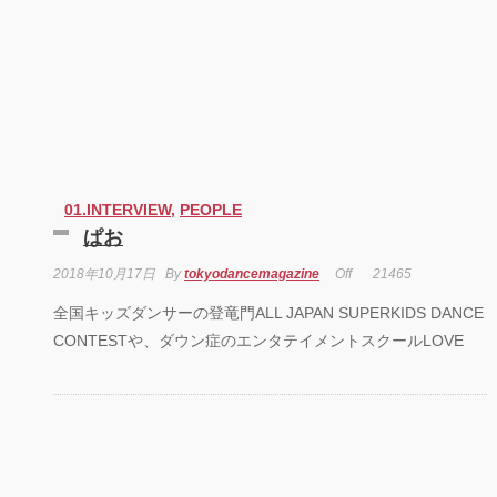
「円山町」―』
“心が動く瞬間”を集
めて。120人で過去
最高に挑むダンス公
演『ANTENNA』
Produced by YOH
UENO
梅田宏明＋Somatic
01.INTERVIEW
,
PEOPLE
Field Project ダンス
ぱお
公演「動態 ‒
sensorial」
2018年10月17日
By
tokyodancemagazine
Off
21465
全国キッズダンサーの登竜門ALL JAPAN SUPERKIDS DANCE
KADOKAWA
DREAMS ONEMAN
CONTESTや、ダウン症のエンタテイメントスクールLOVE
SHOW THE
GREATEST SHOW
FINAL 2DAYS
Zabu
PARCO PRODUCE