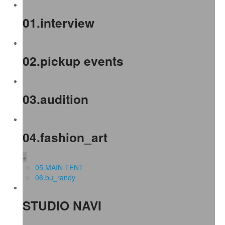
01.interview
02.pickup events
03.audition
04.fashion_art
+
05.MAIN TENT
06.bu_randy
STUDIO NAVI