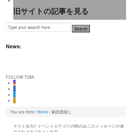
旧サイトの記事を見る
News:
T神奈川芸術劇場『未練の幽霊と怪物―「珊瑚」「円山町」―』
FOLLOW TDM:
ENNA』 Produced by YOH UENO
orial」
SHOW FINAL 2DAYS
You are here:
Home
/
劇団鹿殺し
！
テスト出力// イベントカテゴリの時のみこのメッセージが表
示されます //テスト出力