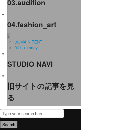
03.audition
04.fashion_art
+
05.MAIN TENT
06.bu_randy
STUDIO NAVI
旧サイトの記事を見
る