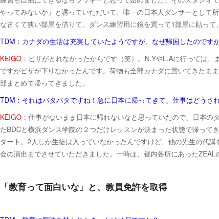
やってみないか」と誘っていただいて、唯一の日本人ダンサーとして所属
な古くて狭い部屋を借りて、ダンス練習用に鏡を買って1部屋に貼って
TDM：カナダの生活は充実していたようですが、なぜ帰国したのです
KEIGO
：ビザがとれなかったからです（笑）。N.YやL.Aに行って
ですがビザが下りなかったんです。荷物も全部カナダに置いてきたまま
部まとめて帰ってきました。
TDM：それはバタバタですね！急に日本に帰ってきて、仕事はどうさ
KEIGO
：仕事がないまま日本に帰れないなと思っていたので、日本の
たBDCと横浜ダンス学院の２つだけレッスンが決まった状態で帰ってきまし
タート。2人しか生徒は入っていなかったんですけど、他の先生の代講
会の演出までさせていただきました。一時は、都内各所にあったZEAL
「教育って面白いな」と、教員免許を取得