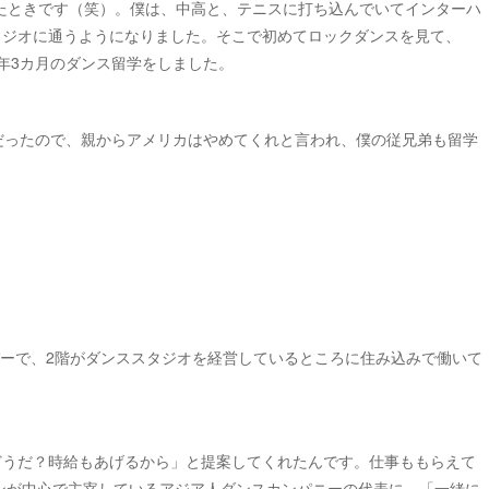
ったときです（笑）。僕は、中高と、テニスに打ち込んでいてインターハ
タジオに通うようになりました。そこで初めてロックダンスを見て、
年3カ月のダンス留学をしました。
年だったので、親からアメリカはやめてくれと言われ、僕の従兄弟も留学
バーで、2階がダンススタジオを経営しているところに住み込みで働いて
どうだ？時給もあげるから」と提案してくれたんです。仕事ももらえて
ィアンが中心で主宰しているアジア人ダンスカンパニーの代表に、「一緒に