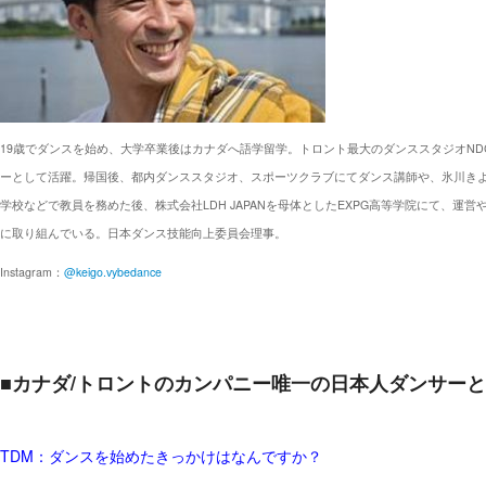
19歳でダンスを始め、大学卒業後はカナダへ語学留学。トロント最大のダンススタジオNDC(National 
ーとして活躍。
帰国後、都内ダンススタジオ、スポーツクラブにてダンス講師や、氷川きよ
学校などで教員を務めた後、株式会社LDH JAPANを母体としたEXPG高等学院にて、
に取り組んでいる。
日本ダンス技能向上委員会理事。
Instagram：
@keigo.vybedance
■
カナダ/トロントのカンパニー唯一の日本人ダンサー
TDM：ダンスを始めたきっかけはなんですか？