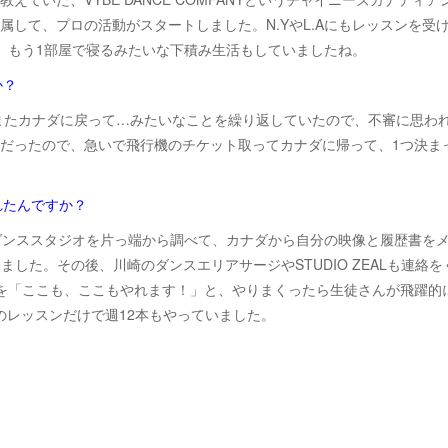
して、プロの活動がスタートしました。N.YやL.Aにもレッスンを受け
、もう1部屋で寝るみたいな下積み生活もしていましたね。
か？
は、またカナダに戻って…みたいなことを繰り返していたので、不審に思わ
だったので、急いで飛行機のチケット取ってカナダに帰って、1つ決ま
れたんですか？
ダンススタジオを片っ端から調べて、カナダから自分の映像と履歴書を
た。その後、川崎のダンスエリアサージやSTUDIO ZEALも連絡をく
を「ここも、ここもやれます！」と、やりまくったら生徒さんが飛躍的
のレッスンだけで週12本もやっていました。