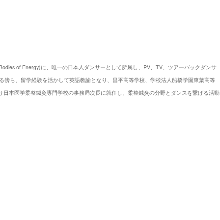
g Bodies of Energy)に、唯一の日本人ダンサーとして所属し、PV、TV、ツアーバックダンサ
める傍ら、留学経験を活かして英語教諭となり、昌平高等学校、学校法人船橋学園東葉高等
年より日本医学柔整鍼灸専門学校の事務局次長に就任し、柔整鍼灸の分野とダンスを繋げる活動