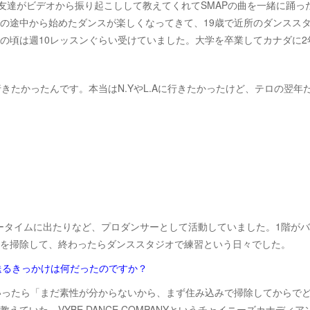
友達がビデオから振り起こしして教えてくれてSMAPの曲を一緒に踊
の途中から始めたダンスが楽しくなってきて、19歳で近所のダンスス
の頃は週10レッスンぐらい受けていました。大学を卒業してカナダに2
きたかったんです。本当はN.YやL.Aに行きたかったけど、テロの翌
ータイムに出たりなど、プロダンサーとして活動していました。1階が
を掃除して、終わったらダンススタジオで練習という日々でした。
送るきっかけは何だったのですか？
いったら「まだ素性が分からないから、まず住み込みで掃除してからで
ていた、VYBE DANCE COMPANYというチャイニーズカナデ