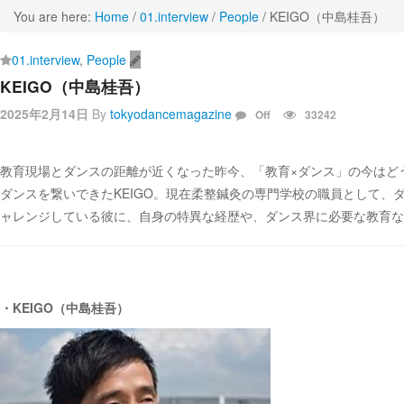
You are here:
Home
/
01.interview
/
People
/
KEIGO（中島桂吾）
01.interview
,
People
KEIGO（中島桂吾）
2025年2月14日
By
tokyodancemagazine
Off
33242
教育現場とダンスの距離が近くなった昨今、「教育×ダンス」の今はど
ダンスを繋いできたKEIGO。現在柔整鍼灸の専門学校の職員として
ャレンジしている彼に、自身の特異な経歴や、ダンス界に必要な教育な
・
KEIGO（中島桂吾）