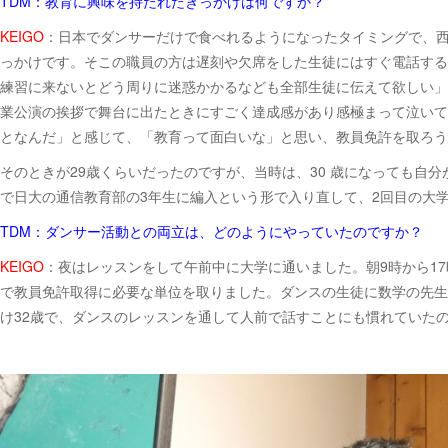
TDM：教育に興味を持たれたきっかけは何ですか？
KEIGO
：日本でダンサーだけで食べれるようになったタイミングで、
っかけです。そこの職員の方は遅刻や欠席をした生徒にはすぐ電話する
練習に来ないとどう周りに迷惑かかるなども全部生徒に伝えて欲しい」
業公演の挨拶で舞台に出たときにすごく達成感があり感極まって泣いて
となんだ」と感じて、「教育って面白いな」と思い、教員免許を取ろう
そのときが29歳くらいだったのですが、当時は、30 歳になっても自
で日大の通信教育部の3年生に編入という形で入り直して、2回目の大
TDM：ダンサー活動との両立は、どのようにやっていたのですか？
KEIGO
：夜はレッスンをして午前中に大学に通いました。朝9時から1
で教員免許取得に必要な単位を取りました。ダンスの生徒に数学の先生
け32歳で、ダンスのレッスンを通して人前で話すことにも慣れていたの