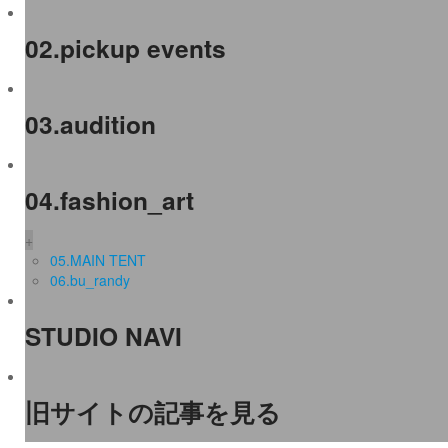
02.pickup events
03.audition
04.fashion_art
+
05.MAIN TENT
06.bu_randy
STUDIO NAVI
旧サイトの記事を見る