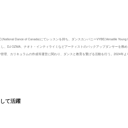
Dance of Canada)にてレッスンを持ち、ダンスカンパニーVYBE(Versatile Youn
し、DJ OZMA、ナオト・インティライミなどアーティストのバックアップダンサーを務
運営や管理、カリキュラムの作成等運営に関わり、ダンスと教育を繋げる活動を行う。2024
として活躍