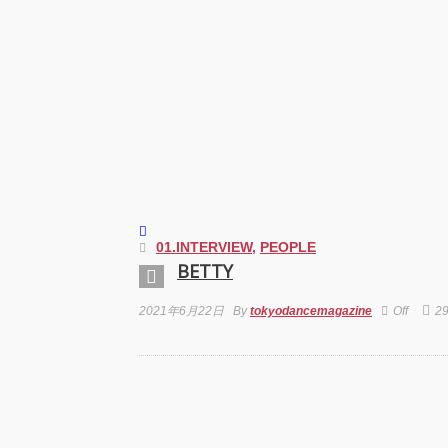
芸術
霊と
「円
“心が
めて。
最高
演『A
Prod
UEN
梅田宏
01.INTERVIEW
,
PEOPLE
Fiel
公演「
BETTY
senso
2021年6月22日
By
tokyodancemagazine
Off
2
KAD
DRE
SHO
GRE
FINA
Zabu