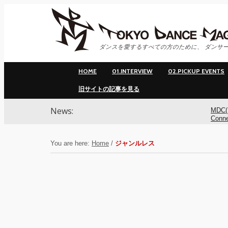
ダンスを愛するすべての方のために、 ダンサー
HOME
01.INTERVIEW
02.PICKUP EVENTS
旧サイトの記事を見る
News:
MDC(
Conn
ンサ
You are here:
Home
/
ジャンルレス
MDC(
Conne
YOK
アオ
基裕(s
演！ 