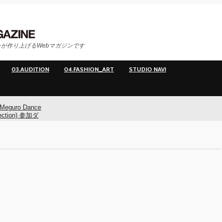
が作り上げるWebマガジンです
03.AUDITION
04.FASHION_ART
STUDIO NAVI
Meguro Dance
ection) 参加ダ
ー募集！
Meguro Dance
ction) 開催!!
O
イヤマダ&小栗
**t kingz)出
KAAT神奈川