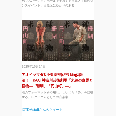
めぐろパーシモンホールで実施する目黒区主催のダ
ンスイベント。目黒区にゆかりのある
2025年10月14日
アオイヤマダ&小栗基裕(s**t kingz)出
演！ KAAT神奈川芸術劇場『未練の幽霊と
怪物―「珊瑚」「円山町」―』
能のフォーマットを応用し、ついえた「夢」を幻視
する、レクイエムとしての音楽劇
@TDMstaffさんのツイート