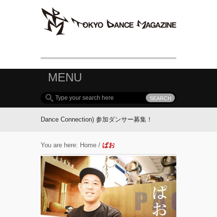
MENU
Meguro Dance Connection) 参加ダンサー募集！
FOLLOW TDM:
You are here:
Home
/
ぱお