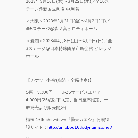
2023年3月16日(木)〜3月22日(水)／全10ス
テージ@新国立劇場 中劇場
＜大阪＞2023年3月31日(金)〜4月2日(日)／
全5ステージ@森ノ宮ピロティホール
＜愛知＞2023年4月8日(土)〜4月9日(日)／全
3ステージ@日本特殊陶業市民会館 ビレッジ
ホール
【チケット料金(税込・全席指定)】
S席：9,300円 U-25サービスエリア：
4,000円(25歳以下限定、当日座席指定、一
般発売より販売開始)
梅棒 16th showdown『曇天ガエシ』公演特
設サイト：
http://umebou16th.dynamize.net/