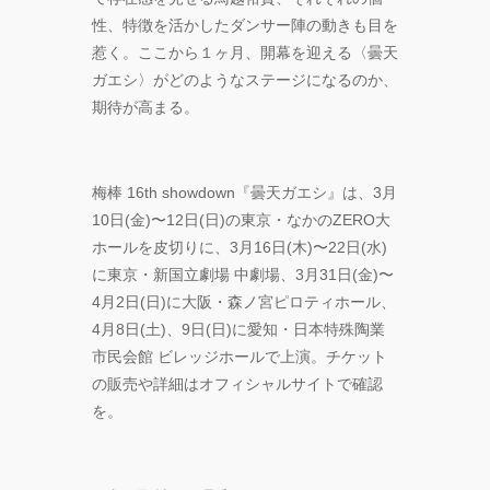
性、特徴を活かしたダンサー陣の動きも目を
惹く。ここから１ヶ月、開幕を迎える〈曇天
ガエシ〉がどのようなステージになるのか、
期待が高まる。
梅棒 16th showdown『曇天ガエシ』は、3月
10日(金)〜12日(日)の東京・なかのZERO大
ホールを皮切りに、3月16日(木)〜22日(水)
に東京・新国立劇場 中劇場、3月31日(金)〜
4月2日(日)に大阪・森ノ宮ピロティホール、
4月8日(土)、9日(日)に愛知・日本特殊陶業
市民会館 ビレッジホールで上演。チケット
の販売や詳細はオフィシャルサイトで確認
を。