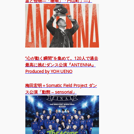
霊と怪物―「珊瑚」「円山町」―』
“心が動く瞬間”を集めて。120人で過去
最高に挑むダンス公演『ANTENNA』
Produced by YOH UENO
梅田宏明＋Somatic Field Project ダン
ス公演「動態 ‒ sensorial」