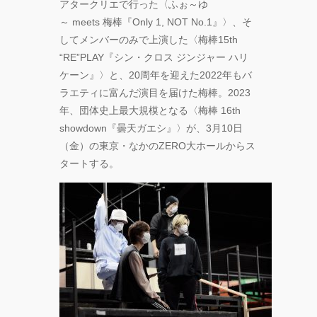
アタークリエで行った〈ふぉ～ゆ
～ meets 梅棒『Only 1, NOT No.1』〉、そ
してメンバーのみで上演した〈梅棒15th
“RE”PLAY『シン・クロス ジンジャー ハリ
ケーン』〉と、20周年を迎えた2022年もバ
ラエティに富んだ演目を届けた梅棒。2023
年、団体史上最大規模となる〈梅棒 16th
showdown『曇天ガエシ』〉が、3月10日
（金）の東京・なかのZERO大ホールからス
タートする。