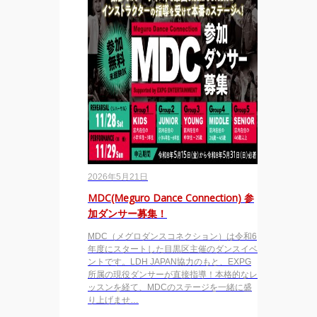
2026年5月21日
MDC(Meguro Dance Connection) 参
加ダンサー募集！
MDC（メグロダンスコネクション）は令和6
年度にスタートした目黒区主催のダンスイベ
ントです。LDH JAPAN協力のもと、EXPG
所属の現役ダンサーが直接指導！本格的なレ
ッスンを経て、MDCのステージを一緒に盛
り上げませ…