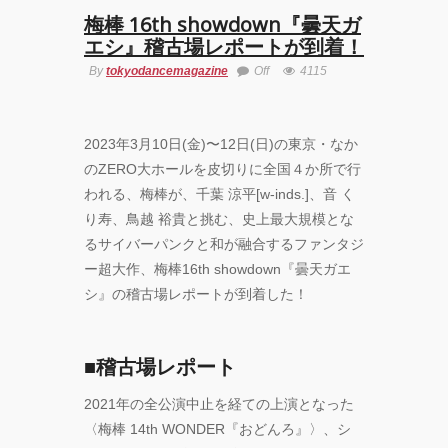
梅棒 16th showdown『曇天ガ
エシ』稽古場レポートが到着！
By
tokyodancemagazine
Off
4115
2023年3月10日(金)〜12日(日)の東京・なか
のZERO大ホールを皮切りに全国４か所で行
われる、梅棒が、千葉 涼平[w-inds.]、音 く
り寿、鳥越 裕貴と挑む、史上最大規模とな
るサイバーパンクと和が融合するファンタジ
ー超大作、梅棒16th showdown『曇天ガエ
シ』の稽古場レポートが到着した！
■稽古場レポート
2021年の全公演中止を経ての上演となった
〈梅棒 14th WONDER『おどんろ』〉、シ