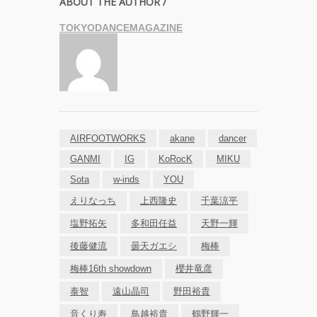
ABOUT THE AUTHOR /
TOKYODANCEMAGAZINE
AIRFOOTWORKS
akane
dancer
GANMI
IG
KoRocK
MIKU
Sota
w-inds
YOU
えりなっち
上⻄隆史
千葉涼平
塩野拓矢
多和田任益
天野⼀輝
後藤健流
曇天ガエシ
梅棒
梅棒16th showdown
櫻井⻯彦
泰智
遠山晶司
野田裕貴
⾳くり寿
⿃越裕貴
鶴野輝一