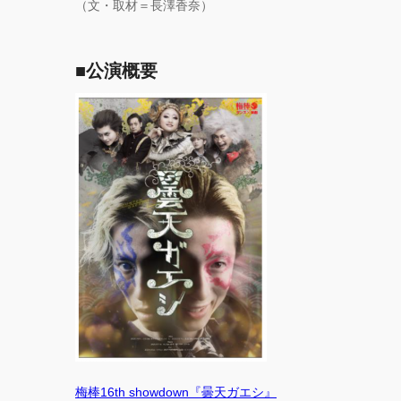
（文・取材＝長澤香奈）
■公演概要
梅棒16th showdown『曇天ガエシ』