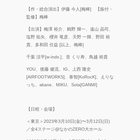
【作・総合演出】伊藤 今⼈[梅棒] 【振付・
監修】梅棒
【出演】梅澤 裕介、鶴野 輝一、遠山 晶司、
塩野 拓矢、櫻井 竜彦、天野 一輝、野田 裕
貴、多和田 任益 [以上、梅棒]
千葉 涼平[w-inds.]、音 くり寿、鳥越 裕貴
YOU、後藤 健流、IG、上西 隆史
[AIRFOOTWORKS]、泰智[KoRocK]、えりな
っち、akane、MIKU、Sota[GANMI]
【日程・会場】
＜東京＞2023年3月10日(金)〜3月12日(日)
／全4ステージ@なかのZERO大ホール