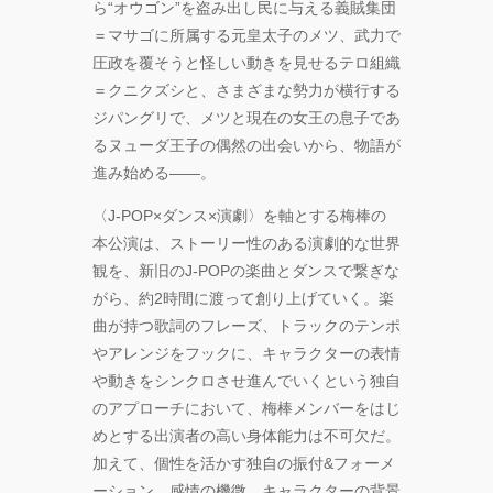
ら“オウゴン”を盗み出し民に与える義賊集団
＝マサゴに所属する元皇太子のメツ、武力で
圧政を覆そうと怪しい動きを見せるテロ組織
＝クニクズシと、さまざまな勢力が横行する
ジパングリで、メツと現在の女王の息子であ
るヌューダ王子の偶然の出会いから、物語が
進み始める――。
〈J-POP×ダンス×演劇〉を軸とする梅棒の
本公演は、ストーリー性のある演劇的な世界
観を、新旧のJ-POPの楽曲とダンスで繋ぎな
がら、約2時間に渡って創り上げていく。楽
曲が持つ歌詞のフレーズ、トラックのテンポ
やアレンジをフックに、キャラクターの表情
や動きをシンクロさせ進んでいくという独自
のアプローチにおいて、梅棒メンバーをはじ
めとする出演者の高い身体能力は不可欠だ。
加えて、個性を活かす独自の振付&フォーメ
ーション、感情の機微、キャラクターの背景