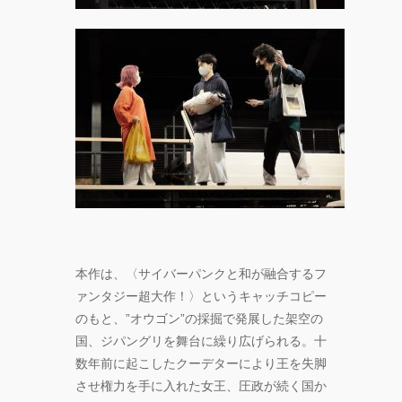
本作は、〈サイバーパンクと和が融合するフ
ァンタジー超大作！〉というキャッチコピー
のもと、”オウゴン”の採掘で発展した架空の
国、ジパングリを舞台に繰り広げられる。十
数年前に起こしたクーデターにより王を失脚
させ権力を手に入れた女王、圧政が続く国か