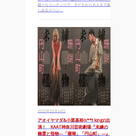
様々なコンテンツで、子どもから大人まで楽
しめるイベン…
2025年10月14日
アオイヤマダ&小栗基裕(s**t kingz)出
演！ KAAT神奈川芸術劇場『未練の
幽霊と怪物―「珊瑚」「円山町」―』