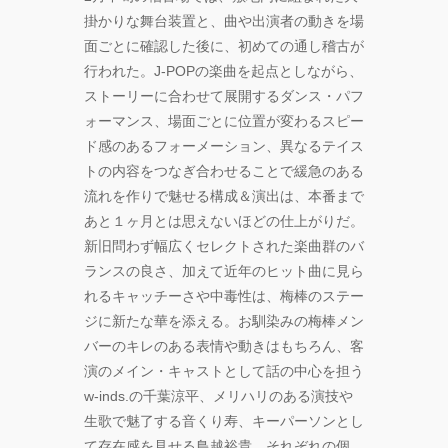
掛かりな舞台装置と、曲や出演者の動きを場
面ごとに確認した後に、初めての通し稽古が
行われた。J-POPの楽曲を起点としながら、
ストーリーに合わせて展開するダンス・パフ
ォーマンス、場面ごとに位置が変わるスピー
ド感のあるフォーメーション、異なるテイス
トの内容をつなぎ合わせることで緩急のある
流れを作りで魅せる構成＆演出は、本番まで
あと１ヶ月とは思えないほどの仕上がりだ。
新旧問わず幅広くセレクトされた楽曲群のバ
ランスの良さ、加えて近年のヒット曲に見ら
れるキャッチーさや中毒性は、梅棒のステー
ジに新たな華を添える。お馴染みの梅棒メン
バーのキレのある表情や動きはもちろん、客
演のメイン・キャストとして話の中心を担う
w-inds.の千葉涼平、メリハリのある演技や
生歌で魅了する音くり寿、キーパーソンとし
て存在感を見せる鳥越裕貴、それぞれの個