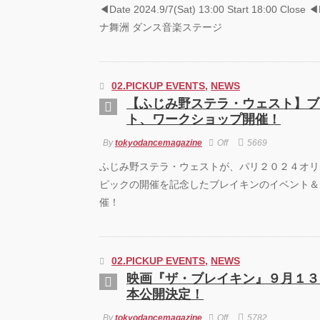
◀︎Date 2024.9/7(Sat) 13:00 Start 18:00 Cl
ナ舞洲 ダンス音楽ステージ
02.PICKUP EVENTS
,
NEWS
【ふじみ野ステラ・ウェスト】ブ
ト、ワークショップ開催！
By
tokyodancemagazine
Off
5669
ふじみ野ステラ・ウェストが、パリ２０２４オリ
ピックの開催を記念したブレイキンのイベント＆
催！
02.PICKUP EVENTS
,
NEWS
映画『ザ・ブレイキン』９月１３
本公開決定！
By
tokyodancemagazine
Off
5782