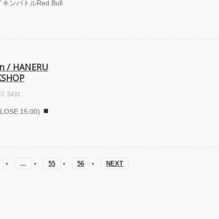
ンバトルRed Bull
n / HANERU
KSHOP
5431
LOSE 15:00)
…
55
56
NEXT