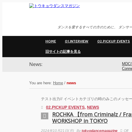
ダンスを愛するすべての方のために、 ダンサー
HOME
01.INTERVIEW
02.PICKUP EVENTS
旧サイトの記事を見る
News:
MDC(
Conn
ンサ
You are here:
Home
/
news
MDC(
Conne
テスト出力// イベントカテゴリの時のみこのメッセー
YOK
02.PICKUP EVENTS
,
NEWS
ROCHKA 【from Criminalz / Fr
WORKSHOP in TOKYO
アオ
基裕(s
演！ 
2024年10月21日(月)
By
tokyodancemagazine
Off