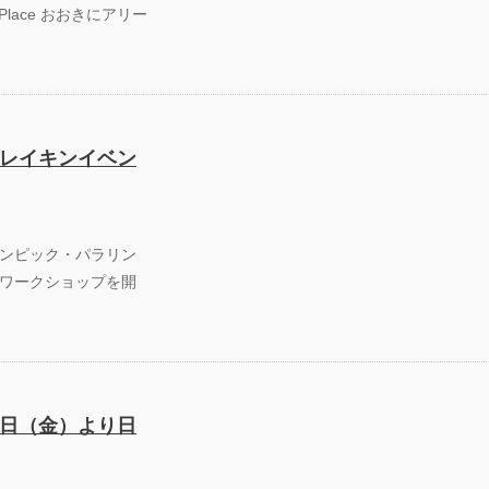
ose ◀︎Place おおきにアリー
レイキンイベン
ンピック・パラリン
ワークショップを開
日（金）より日