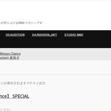
が作り上げるWebマガジンです
03.AUDITION
04.FASHION_ART
STUDIO NAVI
Meguro Dance
ection) 参加ダ
ー募集！
Meguro Dance
ction) 開催!!
ジが表示されます //テスト出力
O
ance】 SPECIAL
イヤマダ&小栗
**t kingz)出
KAAT神奈川
5757