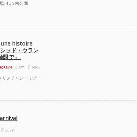
会場: 代々木公園
CO PRODUCE
KYO
GAY 2025
R』
EENROOM
 histoire
IVAL 20th
 ラシッド・ウラン
versary」レポ
！
体の極限で』
agazine
Off
5663
omage クリスチャン・リゾー
rnival
5679