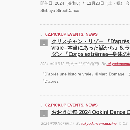
開催日: 2024（令和6）年11月23日（土・祝） 
PAR
Shibuya StreetDance
『TO
GEGE
TOU
02.PICKUP EVENTS
,
NEWS
「GR
クリスチャン・リゾー 『D’après une
FEST
vraie─本当にあった話から』&
Anni
ート
ダン 『Corps extrêmes─身
2024 年10月12 日(土)〜11月03日(日)
By
tokyodancem
『D’après une histoire vraie』©Marc D
『D’après
02.PICKUP EVENTS
,
NEWS
おおきに祭 2024 Ookini Dance Ca
2024年09月07日(土)
By
tokyodancemagazine
Off