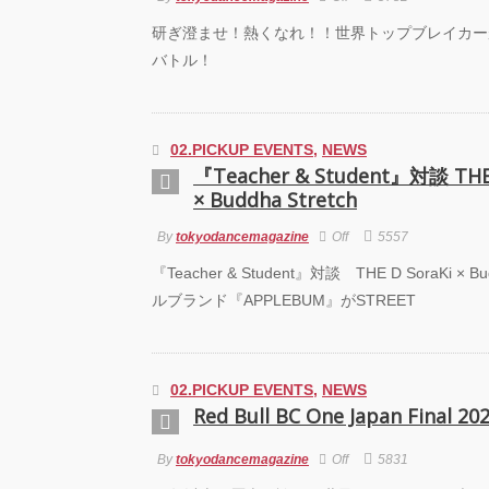
研ぎ澄ませ！熱くなれ！！世界トップブレイカー
バトル！
02.PICKUP EVENTS
,
NEWS
『Teacher & Student』対談 THE 
× Buddha Stretch
By
tokyodancemagazine
Off
5557
『Teacher & Student』対談 THE D SoraKi × Bu
ルブランド『APPLEBUM』がSTREET
02.PICKUP EVENTS
,
NEWS
Red Bull BC One Japan Final 20
By
tokyodancemagazine
Off
5831