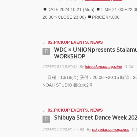
芸術
DATE 2024,10,21 (Mon)
TIME 21:00〜22:3
霊と
「円
20:30〜CLOSE 23:00)
PRICE ¥4,000
“心が
めて。
最高
02.PICKUP EVENTS
,
NEWS
演『A
WDC × UNIONpresents Stalamu
Prod
WORKSHOP
UEN
2024年10月18日(金)
By
tokyodancemagazine
Off
梅田宏
Fiel
日程：10/18(金) 受付：20:00〜20:15 時間：20
公演「
NOAH STUDIO 都立大2号
senso
KAD
DRE
02.PICKUP EVENTS
,
NEWS
SHO
GRE
Shibuya Street Dance Week 20
FINA
2024年11月23日(土・祝)
By
tokyodancemagazine
Zabu