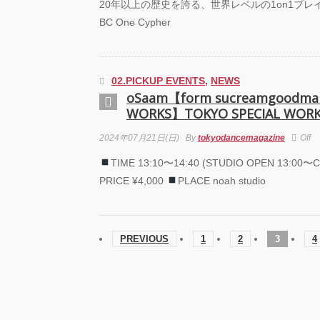
20年以上の歴史を誇る、世界レベルの1on1ブレイキ
BC One Cypher
02.PICKUP EVENTS
,
NEWS
oSaam【form sucreamgoodma
WORKS】TOKYO SPECIAL WOR
2024年07月21日(日)
By
tokyodancemagazine
Off
TIME 13:10〜14:40 (STUDIO OPEN 13:00〜C
PRICE ¥4,000
PLACE noah studio
PREVIOUS
1
2
3
4