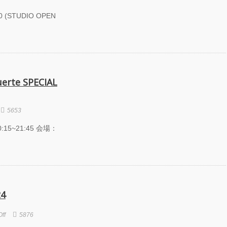
劇場『未練の幽
0 (STUDIO OPEN
怪物―「珊瑚」
山町」―』
動く瞬間”を集
120人で過去
に挑むダンス公
NTENNA』
erte SPECIAL
uced by YOH
O
5653
明＋Somatic
d Project ダンス
:15~21:45 会場：
動態 ‒
rial」
OKAWA
AMS ONEMAN
W THE
ATEST SHOW
24
L 2DAYS
Off
5876