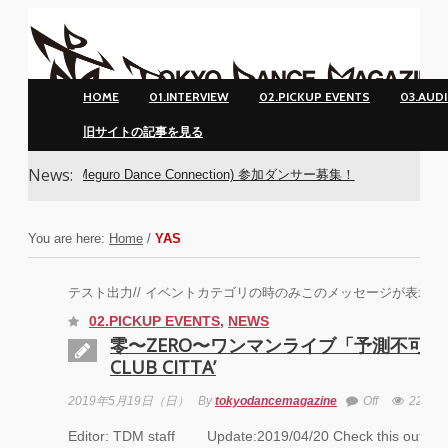
HOME
01.INTERVIEW
02.PICKUP EVENTS
03.AUD
旧サイトの記事を見る
News:
C(Meguro Dance Connection) 参加ダンサー募集！
You are here:
Home
/
YAS
テスト出力// イベントカテゴリの時のみこのメッセージが表示され
02.PICKUP EVENTS
,
NEWS
零〜ZERO〜ワンマンライブ「予測不可能
CLUB CITTA’
2019年5月19日（日）
By
tokyodancemagazine
Off
2290
Editor: TDM staff Update:2019/04/20 Check this out