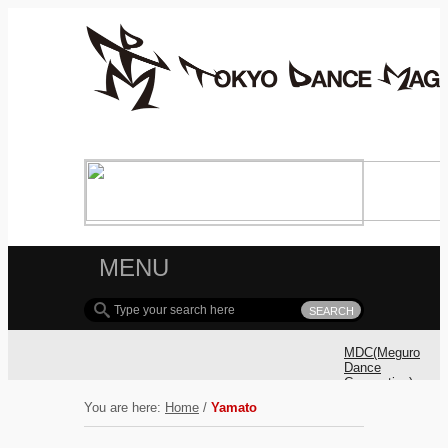
MENU
MDC(Meguro
Dance
Connection)
参加ダンサ
You are here:
Home
/
Yamato
ー募集！