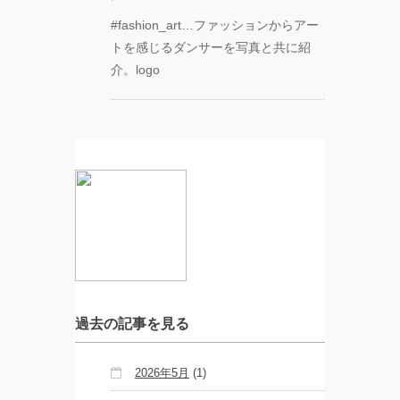
「円山
町」
#fashion_art…ファッションからアー
―』
トを感じるダンサーを写真と共に紹
介。logo
“心が動く瞬
間”を集めて。
120人で過去最
高に挑むダン
ス公演
『ANTENNA』
Produced by
YOH UENO
梅田宏明＋
Somatic
Field
Project ダ
ンス公演
「動態 ‒
sensorial」
過去の記事を見る
KADOKAWA
2026年5月
(1)
DREAMS
ONEMAN