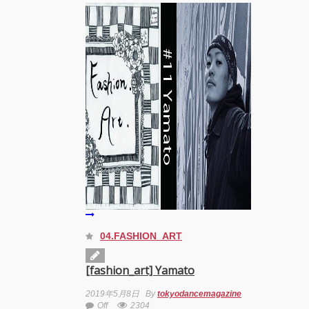
MDC(Meguro
Dance
Connection)
開催!!
YOKO
アオイ
ヤマダ
&小栗
基裕
(s**t
kingz)
出
演！
KAAT
神奈川
芸術劇
04.FASHION_ART
場『未
練の幽
霊と怪
[fashion_art] Yamato
物
―「珊
2019年5月8日
By
tokyodancemagazine
瑚」
Off
2304