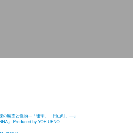
劇場『未練の幽霊と怪物―「珊瑚」「円山町」―』
roduced by YOH UENO