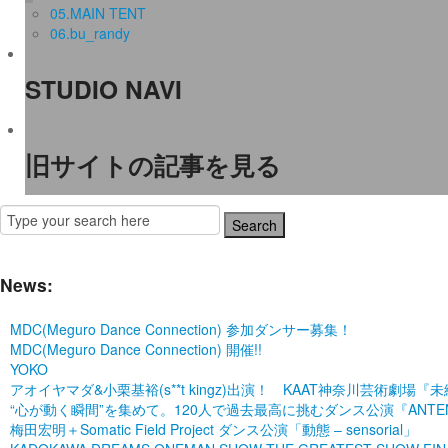
05.MAIN TENT
06.bu_randy
STUDIO NAVI
旧サイトの記事を見る
News:
MDC(Meguro Dance Connection) 参加ダンサー募集！
MDC(Meguro Dance Connection) 開催!!
YOKO
アオイヤマダ&小栗基裕(s**t kingz)出演！ KAAT神奈川芸術
“心が動く瞬間”を集めて。120人で過去最高に挑むダンス公演『ANTENNA』 P
梅田宏明＋Somatic Field Project ダンス公演「動態 ‒ sensorial」