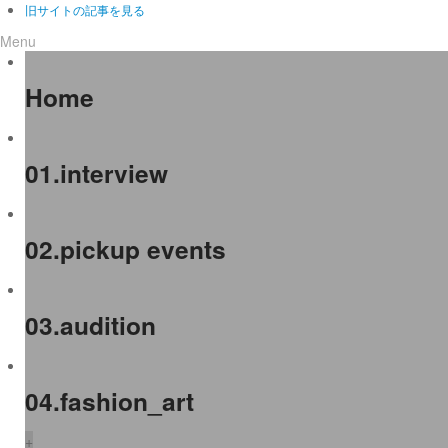
旧サイトの記事を見る
Menu
Home
01.interview
02.pickup events
03.audition
04.fashion_art
+