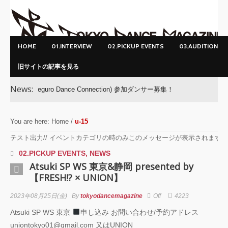
HOME
01.INTERVIEW
02.PICKUP EVENTS
03.AUDITION
旧サイトの記事を見る
News:
C(Meguro Dance Connection) 参加ダンサー募集！
You are here:
Home
/
u-15
テスト出力// イベントカテゴリの時のみこのメッセージが表示されます /
02.PICKUP EVENTS
,
NEWS
Atsuki SP WS 東京&静岡 presented by
【FRESH!? × UNION】
2023年08月25日(金)
By
tokyodancemagazine
Off
4223
Atsuki SP WS 東京
申し込み お問い合わせ/予約アドレス
uniontokyo01@gmail.com 又はUNION