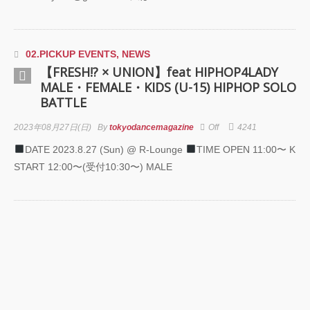
02.PICKUP EVENTS
,
NEWS
【FRESH!? × UNION】feat HIPHOP4LADY
MALE・FEMALE・KIDS (U-15) HIPHOP SOLO
BATTLE
2023年08月27日(日)
By
tokyodancemagazine
Off
4241
DATE 2023.8.27 (Sun) @ R-Lounge
TIME OPEN 11:00〜 KID
START 12:00〜(受付10:30〜) MALE