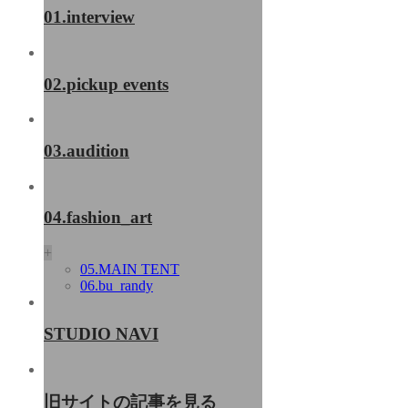
01.interview
02.pickup events
03.audition
04.fashion_art
+
05.MAIN TENT
06.bu_randy
STUDIO NAVI
旧サイトの記事を見る