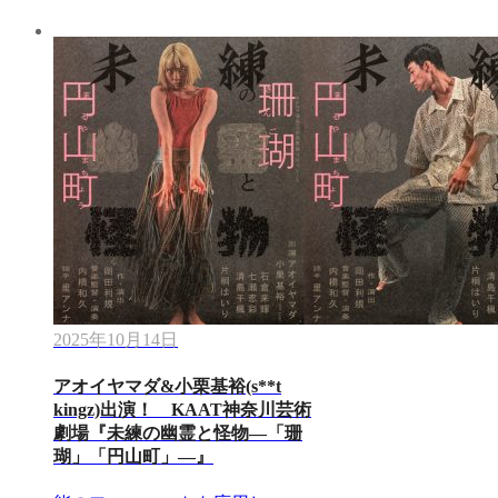
2025年10月14日
アオイヤマダ&小栗基裕(s**t
kingz)出演！ KAAT神奈川芸術
劇場『未練の幽霊と怪物―「珊
瑚」「円山町」―』