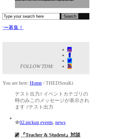
募集！
！ KAAT神奈川芸術劇場『未練の幽霊と怪物―「珊瑚」「円山町」―
公演『ANTENNA』 Produced by YOH UENO
sensorial」
EATEST SHOW FINAL 2DAYS
FOLLOW TDM:
TOUR』
You are here:
Home
/
THEDSoraKi
y」レポート！
テスト出力// イベントカテゴリの
時のみこのメッセージが表示され
ます //テスト出力
02.pickup events
,
news
『Teacher & Student』対談