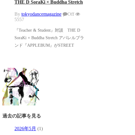
THE D SoraKi × Buddha Stretch
By
tokyodancemagazine
Off
5557
『Teacher & Student』対談 THE D
SoraKi × Buddha Stretch アパレルブラ
ンド『APPLEBUM』がSTREET
過去の記事を見る
2026年5月
(1)